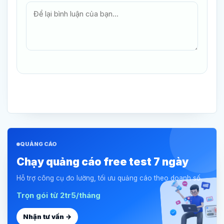
QUẢNG CÁO
Chạy quảng cáo free test 7 ngày
Hỗ trợ công cụ đo lường, tối ưu quảng cáo theo doanh số.
Trọn gói từ 2tr5/tháng
Nhận tư vấn →