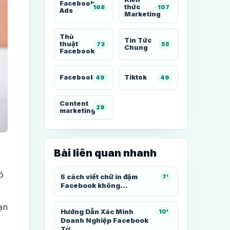
Facebook
thức
168
107
Ads
Marketing
Thủ
Tin Tức
thuật
73
55
Chung
Facebook
Facebook
Tiktok
49
49
Content
29
marketing
Bài liên quan nhanh
ó
5 cách viết chữ in đậm
7'
Facebook không...
ạn
Hướng Dẫn Xác Minh
10'
Doanh Nghiệp Facebook
Từ...