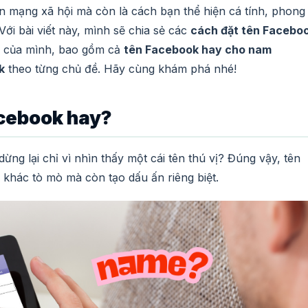
 mạng xã hội mà còn là cách bạn thể hiện cá tính, phong
Với bài viết này, mình sẽ chia sẻ các
cách đặt tên Facebo
le của mình, bao gồm cả
tên Facebook hay cho nam
k
theo từng chủ đề. Hãy cùng khám phá nhé!
acebook hay?
ng lại chỉ vì nhìn thấy một cái tên thú vị? Đúng vậy, tên
khác tò mò mà còn tạo dấu ấn riêng biệt.