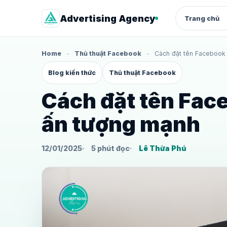
Advertising Agency
Trang chủ
Home
-
Thủ thuật Facebook
-
Cách đặt tên Facebook
QUẢNG CÁO
Blog kiến thức
Thủ thuật Facebook
Facebook Ads
Quảng cáo chuyển đổi cho shop 
dịch vụ
Cách đặt tên Fac
Google Ads
ấn tượng mạnh
Search intent, từ khóa và landing
page
12/01/2025
5 phút đọc
Lê Thừa Phú
Thuê tài khoản quảng cáo
Facebook
Quảng cáo chuyển đổi cho shop 
dịch vụ