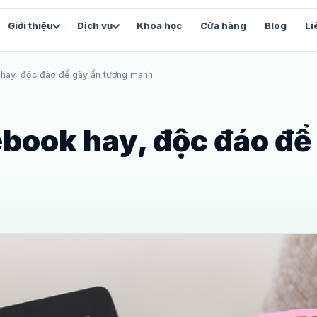
Giới thiệu
Dịch vụ
Khóa học
Cửa hàng
Blog
Li
 hay, độc đáo để gây ấn tượng mạnh
FACEBOOK & VẬN HÀNH
SẢN 
Chăm sóc Fanpage
Vi
và
Content, inbox và chỉ số tăng trưởng
Stu
ebook hay, độc đáo để
Facebook Automation
We
Luồng tự động và chăm sóc lead
Web
Facebook Marketing
Tổng thể chiến lược Facebook
và