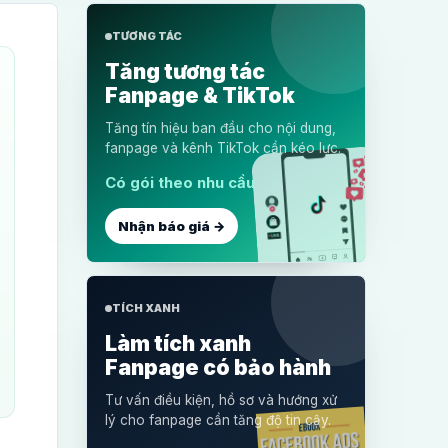
TƯƠNG TÁC
Tăng tương tác
Fanpage & TikTok
Tăng tín hiệu ban đầu cho nội dung,
fanpage và kênh TikTok cần kéo lực.
Có gói theo nhu cầu
Nhận báo giá →
TÍCH XANH
Làm tích xanh
Fanpage có bảo hành
Tư vấn điều kiện, hồ sơ và hướng xử
lý cho fanpage cần tăng độ tin cậy.