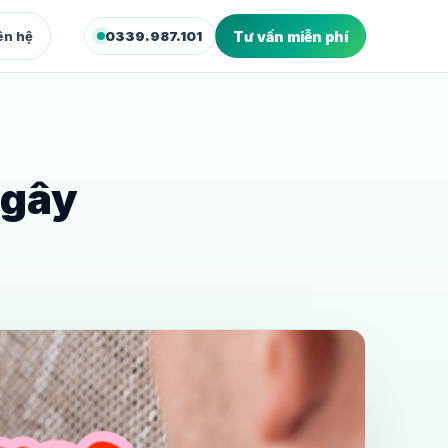
ên hệ
0339.987.101
Tư vấn miễn phí
XUẤT & WEB
deo Marketing
dio quay dựng video bán hàng
 gây
bsite Marketing
site và landing page chuyển đổi