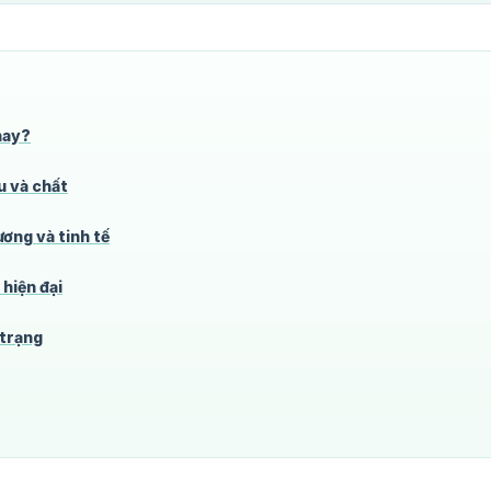
hay?
 và chất
ơng và tinh tế
hiện đại
 trạng