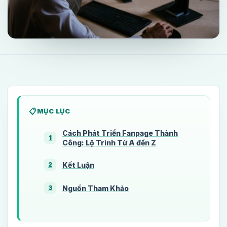
MỤC LỤC
Cách Phát Triển Fanpage Thành
1
Công: Lộ Trình Từ A đến Z
Kết Luận
2
Nguồn Tham Khảo
3