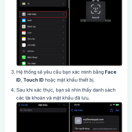
Hệ thống sẽ yêu cầu bạn xác minh bằng
Face
ID
,
Touch ID
hoặc mật khẩu thiết bị.
Sau khi xác thực, bạn sẽ nhìn thấy danh sách
các tài khoản và mật khẩu đã lưu.