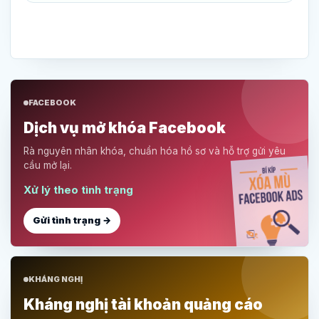
FACEBOOK
Dịch vụ mở khóa Facebook
Rà nguyên nhân khóa, chuẩn hóa hồ sơ và hỗ trợ gửi yêu
cầu mở lại.
Xử lý theo tình trạng
Gửi tình trạng →
KHÁNG NGHỊ
Kháng nghị tài khoản quảng cáo