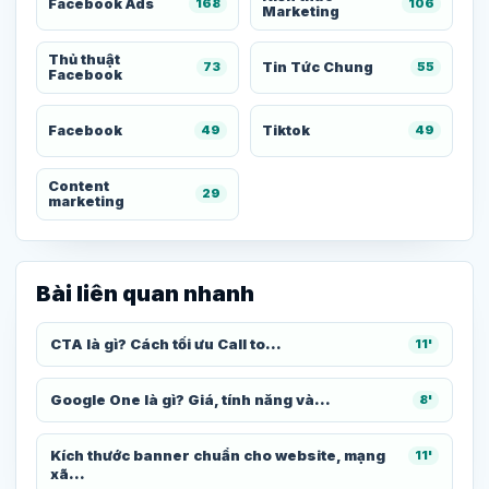
Facebook Ads
168
106
Marketing
Thủ thuật
Tin Tức Chung
73
55
Facebook
Facebook
Tiktok
49
49
Content
29
marketing
Bài liên quan nhanh
CTA là gì? Cách tối ưu Call to...
11'
Google One là gì? Giá, tính năng và...
8'
Kích thước banner chuẩn cho website, mạng
11'
xã...