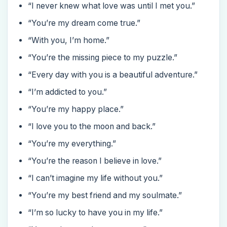
“I never knew what love was until I met you.”
“You’re my dream come true.”
“With you, I’m home.”
“You’re the missing piece to my puzzle.”
“Every day with you is a beautiful adventure.”
“I’m addicted to you.”
“You’re my happy place.”
“I love you to the moon and back.”
“You’re my everything.”
“You’re the reason I believe in love.”
“I can’t imagine my life without you.”
“You’re my best friend and my soulmate.”
“I’m so lucky to have you in my life.”