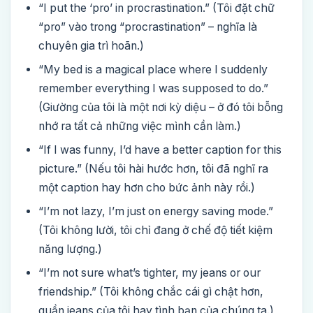
“I put the ‘pro’ in procrastination.” (Tôi đặt chữ
“pro” vào trong “procrastination” – nghĩa là
chuyên gia trì hoãn.)
“My bed is a magical place where I suddenly
remember everything I was supposed to do.”
(Giường của tôi là một nơi kỳ diệu – ở đó tôi bỗng
nhớ ra tất cả những việc mình cần làm.)
“If I was funny, I’d have a better caption for this
picture.” (Nếu tôi hài hước hơn, tôi đã nghĩ ra
một caption hay hơn cho bức ảnh này rồi.)
“I’m not lazy, I’m just on energy saving mode.”
(Tôi không lười, tôi chỉ đang ở chế độ tiết kiệm
năng lượng.)
“I’m not sure what’s tighter, my jeans or our
friendship.” (Tôi không chắc cái gì chật hơn,
quần jeans của tôi hay tình bạn của chúng ta.)