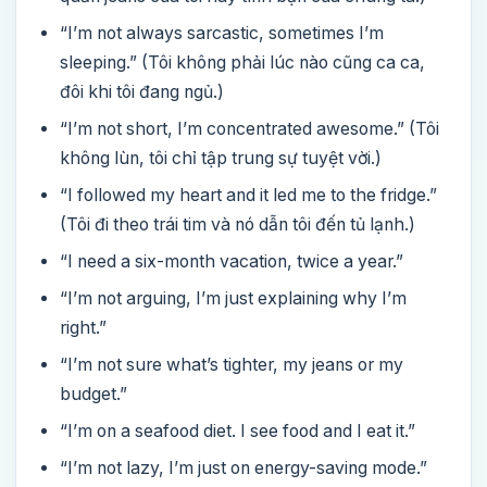
“I’m not always sarcastic, sometimes I’m
sleeping.” (Tôi không phải lúc nào cũng са са,
đôi khi tôi đang ngủ.)
“I’m not short, I’m concentrated awesome.” (Tôi
không lùn, tôi chỉ tập trung sự tuyệt vời.)
“I followed my heart and it led me to the fridge.”
(Tôi đi theo trái tim và nó dẫn tôi đến tủ lạnh.)
“I need a six-month vacation, twice a year.”
“I’m not arguing, I’m just explaining why I’m
right.”
“I’m not sure what’s tighter, my jeans or my
budget.”
“I’m on a seafood diet. I see food and I eat it.”
“I’m not lazy, I’m just on energy-saving mode.”