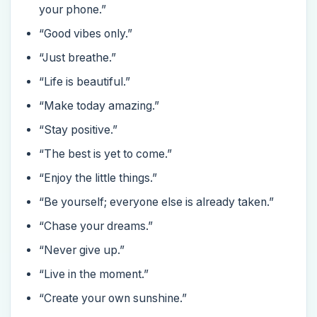
your phone.”
“Good vibes only.”
“Just breathe.”
“Life is beautiful.”
“Make today amazing.”
“Stay positive.”
“The best is yet to come.”
“Enjoy the little things.”
“Be yourself; everyone else is already taken.”
“Chase your dreams.”
“Never give up.”
“Live in the moment.”
“Create your own sunshine.”