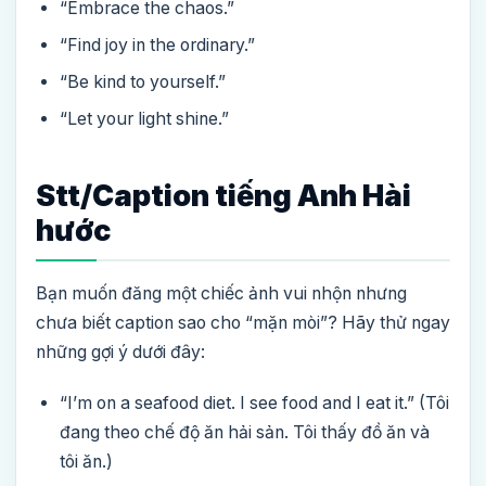
“Embrace the chaos.”
“Find joy in the ordinary.”
“Be kind to yourself.”
“Let your light shine.”
Stt/Caption tiếng Anh Hài
hước
Bạn muốn đăng một chiếc ảnh vui nhộn nhưng
chưa biết caption sao cho “mặn mòi”? Hãy thử ngay
những gợi ý dưới đây:
“I’m on a seafood diet. I see food and I eat it.” (Tôi
đang theo chế độ ăn hải sản. Tôi thấy đồ ăn và
tôi ăn.)