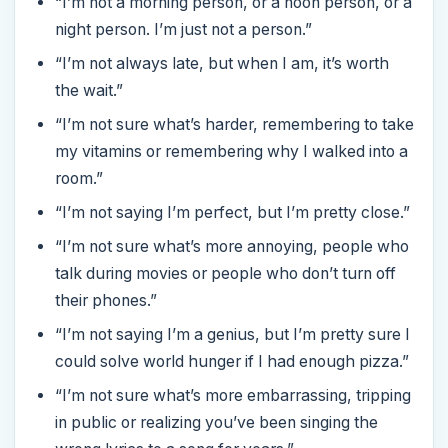
“I’m not a morning person, or a noon person, or a
night person. I’m just not a person.”
“I’m not always late, but when I am, it’s worth
the wait.”
“I’m not sure what’s harder, remembering to take
my vitamins or remembering why I walked into a
room.”
“I’m not saying I’m perfect, but I’m pretty close.”
“I’m not sure what’s more annoying, people who
talk during movies or people who don’t turn off
their phones.”
“I’m not saying I’m a genius, but I’m pretty sure I
could solve world hunger if I had enough pizza.”
“I’m not sure what’s more embarrassing, tripping
in public or realizing you’ve been singing the