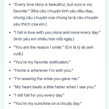
“Every love story is beautiful, but ours is my
favorite.” (Mọi câu chuyện tình yêu đều đẹp,
nhưng câu chuyện của chúng ta là câu chuyện
yêu thích của em.)
“I fall in love with you more and more every day.”
(Anh yêu em nhiều hơn mỗi ngày.)
“You are the reason I smile.” (Em là lý do anh
cười.)
“You’re my favorite notification.”
“Home is wherever I’m with you.”
“I’m wearing the smile you gave me.”
“My heart beats a little faster when I see you.”
“I still fall for you every day.”
“You’re my sunshine on a cloudy day.”