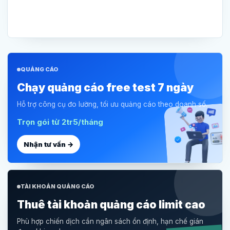
QUẢNG CÁO
Chạy quảng cáo free test 7 ngày
Hỗ trợ công cụ đo lường, tối ưu quảng cáo theo doanh số.
Trọn gói từ 2tr5/tháng
Nhận tư vấn →
TÀI KHOẢN QUẢNG CÁO
Thuê tài khoản quảng cáo limit cao
Phù hợp chiến dịch cần ngân sách ổn định, hạn chế gián