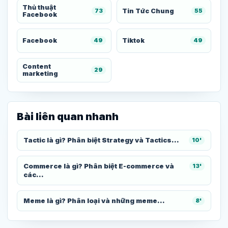
Thủ thuật
Tin Tức Chung
73
55
Facebook
Facebook
Tiktok
49
49
Content
29
marketing
Bài liên quan nhanh
Tactic là gì? Phân biệt Strategy và Tactics...
10'
Commerce là gì? Phân biệt E-commerce và
13'
các...
Meme là gì? Phân loại và những meme...
8'