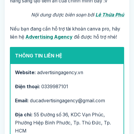
năng sáng tạo tiềm ẩn của chính mình đấy :v
Nội dung được biên soạn bởi
Lê Thừa Phú
Nếu bạn đang cần hỗ trợ tài khoản canva pro, hãy
liên hệ
Advertising Agency
để được hỗ trợ nhé!
THÔNG TIN LIÊN HỆ
Website:
advertisingagency.vn
Điện thoại:
0339987101
Email:
ducadvertisingagency@gmail.com
Địa chỉ:
55 Đường số 36, KDC Vạn Phúc,
Phường Hiệp Bình Phước, Tp. Thủ Đức, Tp.
HCM