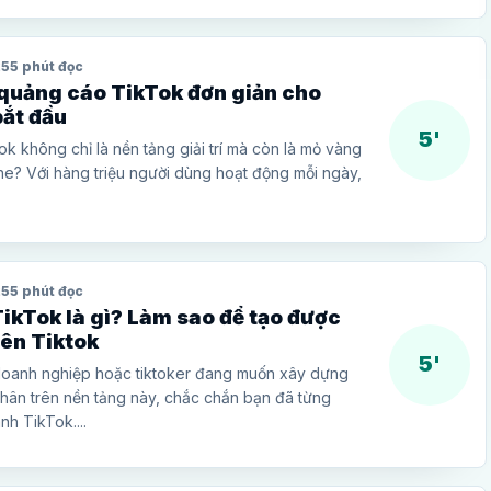
25
5 phút đọc
quảng cáo TikTok đơn giản cho
bắt đầu
5'
ok không chỉ là nền tảng giải trí mà còn là mỏ vàng
ine? Với hàng triệu người dùng hoạt động mỗi ngày,
25
5 phút đọc
ikTok là gì? Làm sao để tạo được
rên Tiktok
5'
doanh nghiệp hoặc tiktoker đang muốn xây dựng
nhân trên nền tảng này, chắc chắn bạn đã từng
nh TikTok....