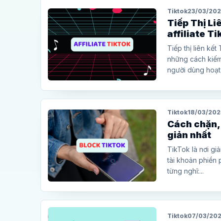
Tiktok
23/03/20
Tiếp Thị Li
affiliate T
Tiếp thị liên kết
những cách kiếm 
người dùng hoạt 
Tiktok
18/03/202
Cách chặn,
giản nhất
TikTok là nơi gi
tài khoản phiền 
từng nghĩ:...
Tiktok
07/03/20