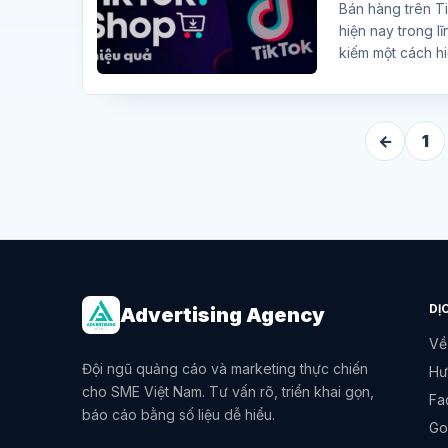
Bán hàng trên Ti
hiện nay trong l
kiếm một cách hiệ
←
1
DỊ
Advertising Agency
Về
Đội ngũ quảng cáo và marketing thực chiến
Hư
cho SME Việt Nam. Tư vấn rõ, triển khai gọn,
Fa
báo cáo bằng số liệu dễ hiểu.
Go