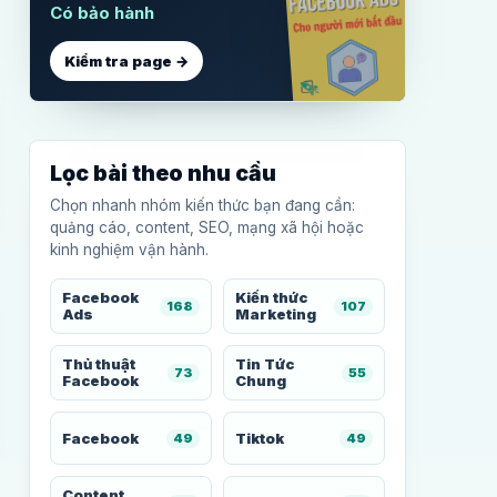
Có bảo hành
Kiểm tra page →
Lọc bài theo nhu cầu
Chọn nhanh nhóm kiến thức bạn đang cần:
quảng cáo, content, SEO, mạng xã hội hoặc
kinh nghiệm vận hành.
Facebook
Kiến thức
168
107
Ads
Marketing
Thủ thuật
Tin Tức
73
55
Facebook
Chung
Facebook
Tiktok
49
49
Content