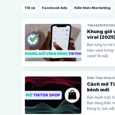
Tất cả
Facebook Ads
Kiến thức Marketing
Tiktok
28/03/20
Khung giờ 
viral (2025
Bạn từng tự hỏi 
triệu view trong
view? Bí mật...
Kiến Thức Kinh 
Cách mở Ti
kênh mới
Bạn muốn bán hà
Bạn đang thắc m
Đừng lo, bài viết 