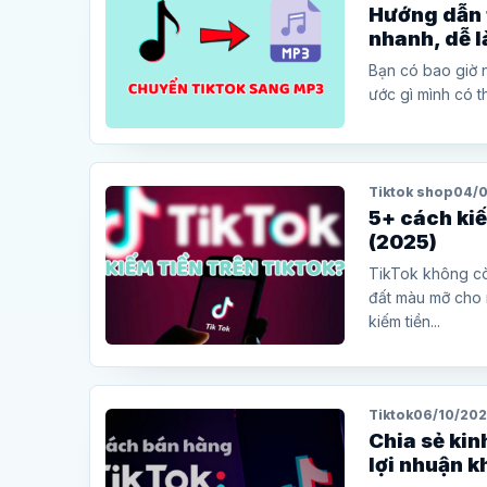
Hướng dẫn 
nhanh, dễ 
Bạn có bao giờ 
ước gì mình có th
Tiktok shop
04/
5+ cách kiế
(2025)
TikTok không còn
đất màu mỡ cho 
kiếm tiền...
Tiktok
06/10/20
Chia sẻ kin
lợi nhuận 