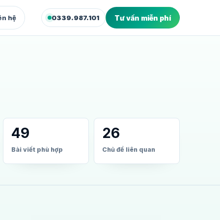
ên hệ
0339.987.101
Tư vấn miễn phí
XUẤT & WEB
deo Marketing
dio quay dựng video bán hàng
bsite Marketing
site và landing page chuyển đổi
49
26
Bài viết phù hợp
Chủ đề liên quan