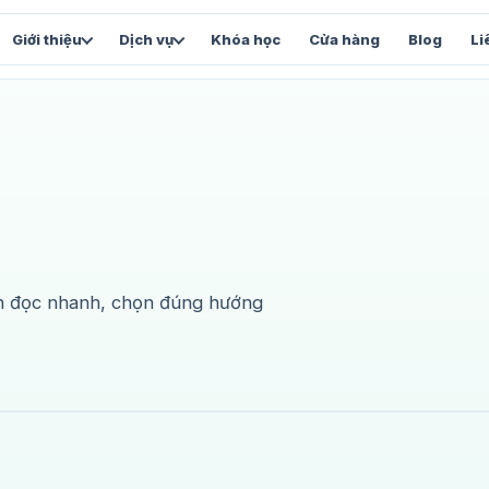
Giới thiệu
Dịch vụ
Khóa học
Cửa hàng
Blog
Li
FACEBOOK & VẬN HÀNH
SẢN 
Chăm sóc Fanpage
Vi
và
Content, inbox và chỉ số tăng trưởng
Stu
Facebook Automation
We
Luồng tự động và chăm sóc lead
Web
ạn đọc nhanh, chọn đúng hướng
Facebook Marketing
Tổng thể chiến lược Facebook
và