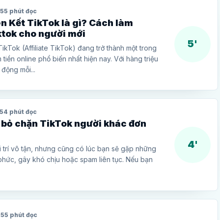
25
5 phút đọc
ên Kết TikTok là gì? Cách làm
iktok cho người mới
5'
 TikTok (Affiliate TikTok) đang trở thành một trong
tiền online phổ biến nhất hiện nay. Với hàng triệu
động mỗi...
5
4 phút đọc
 bỏ chặn TikTok người khác đơn
4'
ải trí vô tận, nhưng cũng có lúc bạn sẽ gặp những
phức, gây khó chịu hoặc spam liên tục. Nếu bạn
25
5 phút đọc