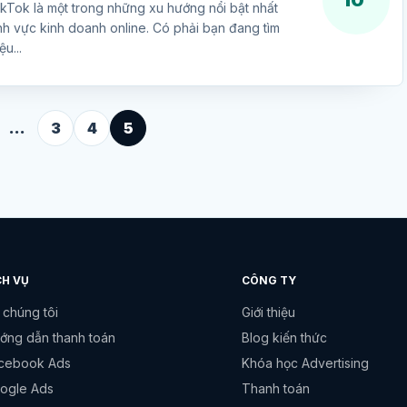
10'
kTok là một trong những xu hướng nổi bật nhất
ĩnh vực kinh doanh online. Có phải bạn đang tìm
u...
…
3
4
5
CH VỤ
CÔNG TY
 chúng tôi
Giới thiệu
ớng dẫn thanh toán
Blog kiến thức
cebook Ads
Khóa học Advertising
ogle Ads
Thanh toán