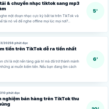
tải & chuyển nhạc tiktok sang mp3
làm
5'
nghe một đoạn nhạc cực kỳ bắt tai trên TikTok và
ể tải nó về để nghe offline mọi lúc mọi nơi?...
03/2025
6 phút đọc
m tiền trên TikTok dễ ra tiền nhất
6'
 chỉ là một nền tảng giải trí mà đã trở thành mảnh
những ai muốn kiếm tiền. Nếu bạn đang tìm cách
23
10 phút đọc
h nghiệm bán hàng trên TikTok thu
khủng