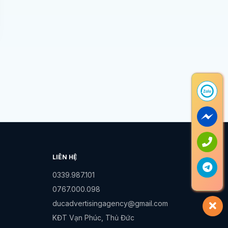
LIÊN HỆ
0339.987.101
0767.000.098
ducadvertisingagency@gmail.com
KĐT Vạn Phúc, Thủ Đức