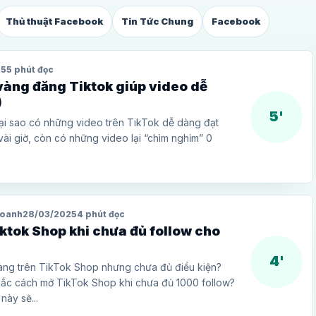
Thủ thuật Facebook
Tin Tức Chung
Facebook
25
5 phút đọc
vàng đăng Tiktok giúp video dễ
)
5'
tại sao có những video trên TikTok dễ dàng đạt
 vài giờ, còn có những video lại “chìm nghỉm” 0
Doanh
28/03/2025
4 phút đọc
ktok Shop khi chưa đủ follow cho
4'
ng trên TikTok Shop nhưng chưa đủ điều kiện?
ắc cách mở TikTok Shop khi chưa đủ 1000 follow?
này sẽ...