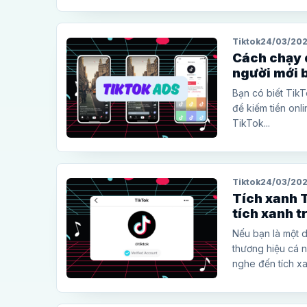
Tiktok
24/03/20
Cách chạy 
người mới 
Bạn có biết TikT
để kiếm tiền onl
TikTok...
Tiktok
24/03/20
Tích xanh T
tích xanh t
Nếu bạn là một 
thương hiệu cá 
nghe đến tích xa