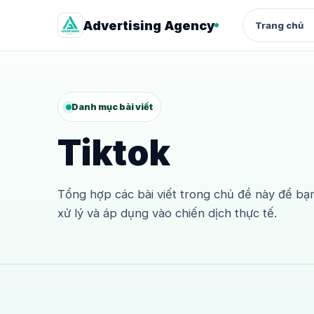
Advertising Agency
Trang chủ
QUẢNG CÁO
Facebook Ads
Danh mục bài viết
Quảng cáo chuyển đổi cho shop 
dịch vụ
Tiktok
Google Ads
Search intent, từ khóa và landing
page
Tổng hợp các bài viết trong chủ đề này để b
Thuê tài khoản quảng cáo
xử lý và áp dụng vào chiến dịch thực tế.
Facebook
Quảng cáo chuyển đổi cho shop 
dịch vụ