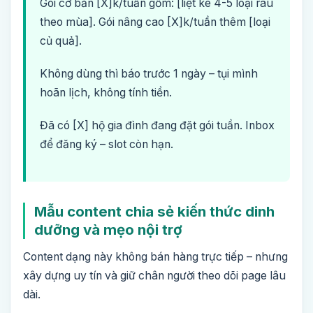
Gói cơ bản [X]k/tuần gồm: [liệt kê 4-5 loại rau
theo mùa]. Gói nâng cao [X]k/tuần thêm [loại
củ quả].
Không dùng thì báo trước 1 ngày – tụi mình
hoãn lịch, không tính tiền.
Đã có [X] hộ gia đình đang đặt gói tuần. Inbox
để đăng ký – slot còn hạn.
Mẫu content chia sẻ kiến thức dinh
dưỡng và mẹo nội trợ
Content dạng này không bán hàng trực tiếp – nhưng
xây dựng uy tín và giữ chân người theo dõi page lâu
dài.