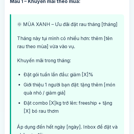
Mẫu 1 – Khuyến mãi theo mùa:
🌞 MÙA XANH – Ưu đãi đặt rau tháng [tháng]
Tháng này tụi mình có nhiều hơn: thêm [tên
rau theo mùa] vừa vào vụ.
Khuyến mãi trong tháng:
Đặt gói tuần lần đầu: giảm [X]%
Giới thiệu 1 người bạn đặt: tặng thêm [món
quà nhỏ / giảm giá]
Đặt combo [X]kg trở lên: freeship + tặng
[X] bó rau thơm
Áp dụng đến hết ngày [ngày]. Inbox để đặt và