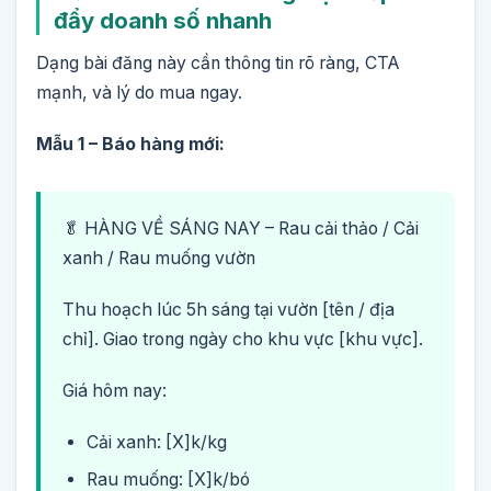
đẩy doanh số nhanh
Dạng bài đăng này cần thông tin rõ ràng, CTA
mạnh, và lý do mua ngay.
Mẫu 1 – Báo hàng mới:
🥬 HÀNG VỀ SÁNG NAY – Rau cải thảo / Cải
xanh / Rau muống vườn
Thu hoạch lúc 5h sáng tại vườn [tên / địa
chỉ]. Giao trong ngày cho khu vực [khu vực].
Giá hôm nay:
Cải xanh: [X]k/kg
Rau muống: [X]k/bó