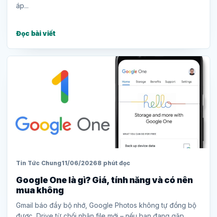
áp...
Đọc bài viết
Tin Tức Chung
11/06/2026
8 phút đọc
Google One là gì? Giá, tính năng và có nên
mua không
Gmail báo đầy bộ nhớ, Google Photos không tự đồng bộ
được, Drive từ chối nhận file mới – nếu bạn đang gặp...