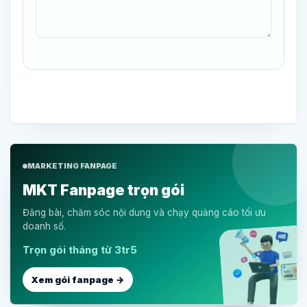
MARKETING FANPAGE
MKT Fanpage trọn gói
Đăng bài, chăm sóc nội dung và chạy quảng cáo tối ưu
doanh số.
Trọn gói tháng từ 3tr5
Xem gói fanpage →