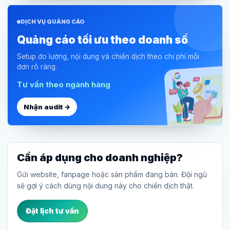
DỊCH VỤ QUẢNG CÁO
Quảng cáo tối ưu theo doanh số
Setup đo lường, nội dung và chiến dịch theo chi phí mỗi
đơn rõ ràng.
Tư vấn theo ngành hàng
Nhận audit →
Cần áp dụng cho doanh nghiệp?
Gửi website, fanpage hoặc sản phẩm đang bán. Đội ngũ
sẽ gợi ý cách dùng nội dung này cho chiến dịch thật.
Đặt lịch tư vấn