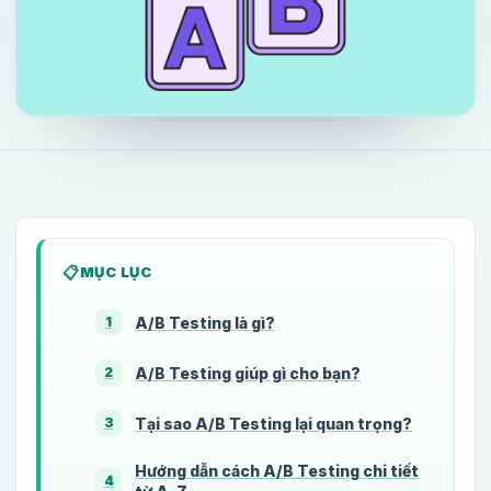
MỤC LỤC
A/B Testing là gì?
1
A/B Testing giúp gì cho bạn?
2
Tại sao A/B Testing lại quan trọng?
3
Hướng dẫn cách A/B Testing chi tiết
4