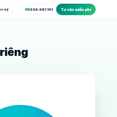
ên hệ
0339.987.101
Tư vấn miễn phí
XUẤT & WEB
deo Marketing
dio quay dựng video bán hàng
 riêng
bsite Marketing
site và landing page chuyển đổi