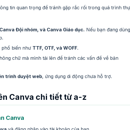
ng tin quan trọng để tránh gặp rắc rối trong quá trình th
 Canva Đội nhóm, và Canva Giáo dục.
Nếu bạn đang dùn
p.
ữ phổ biến như
TTF, OTF, và WOFF
.
ông chữ mà mình tải lên để tránh các vấn đề về bản
ên trình duyệt web
, ứng dụng di động chưa hỗ trợ.
ên Canva chi tiết từ a-z
ản Canva
nva
và đăng nhập vào tài khoản của bạn.