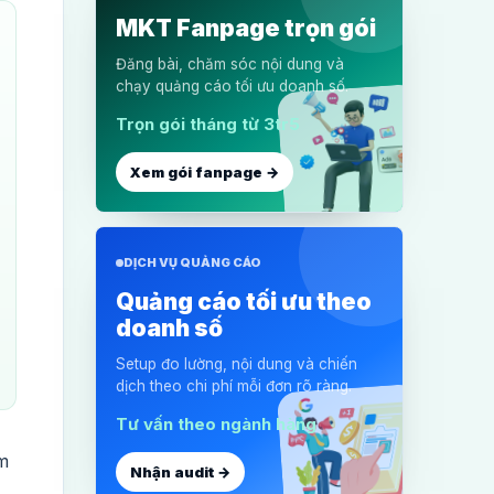
MKT Fanpage trọn gói
Đăng bài, chăm sóc nội dung và
chạy quảng cáo tối ưu doanh số.
Trọn gói tháng từ 3tr5
Xem gói fanpage →
DỊCH VỤ QUẢNG CÁO
Quảng cáo tối ưu theo
doanh số
Setup đo lường, nội dung và chiến
dịch theo chi phí mỗi đơn rõ ràng.
Tư vấn theo ngành hàng
m
Nhận audit →