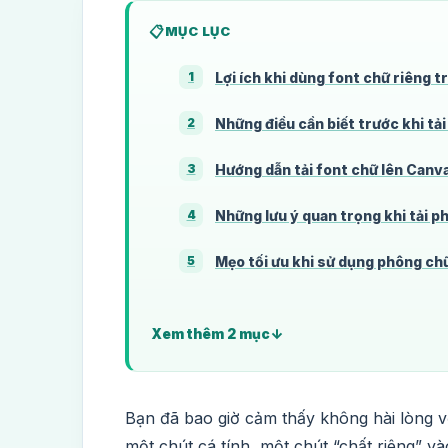
MỤC LỤC
Lợi ích khi dùng font chữ riêng 
1
Những điều cần biết trước khi tả
2
Hướng dẫn tải font chữ lên Canva 
3
Những lưu ý quan trọng khi tải p
4
Mẹo tối ưu khi sử dụng phông ch
5
Xem thêm 2 mục
Bạn đã bao giờ cảm thấy không hài lòng 
một chút cá tính, một chút “chất riêng” v