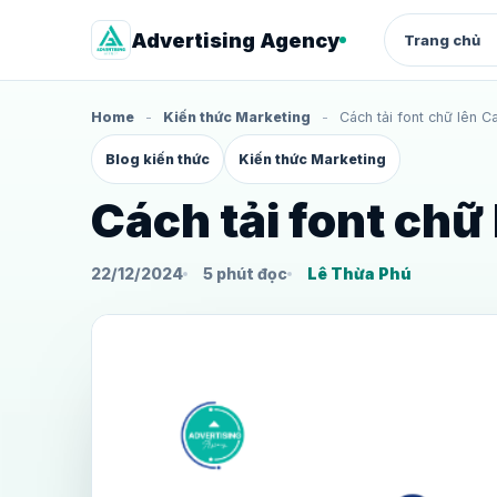
Advertising Agency
Trang chủ
Home
-
Kiến thức Marketing
-
Cách tải font chữ lên 
QUẢNG CÁO
Blog kiến thức
Kiến thức Marketing
Facebook Ads
Quảng cáo chuyển đổi cho shop 
dịch vụ
Cách tải font chữ
Google Ads
Search intent, từ khóa và landing
22/12/2024
5 phút đọc
Lê Thừa Phú
page
Thuê tài khoản quảng cáo
Facebook
Quảng cáo chuyển đổi cho shop 
dịch vụ