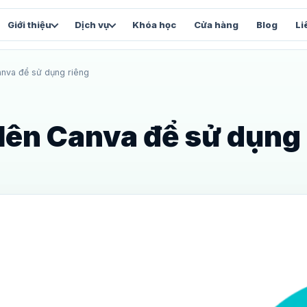
Giới thiệu
Dịch vụ
Khóa học
Cửa hàng
Blog
Li
Canva để sử dụng riêng
FACEBOOK & VẬN HÀNH
SẢN 
Chăm sóc Fanpage
Vi
và
Content, inbox và chỉ số tăng trưởng
Stu
 lên Canva để sử dụng
Facebook Automation
We
Luồng tự động và chăm sóc lead
Web
Facebook Marketing
Tổng thể chiến lược Facebook
và