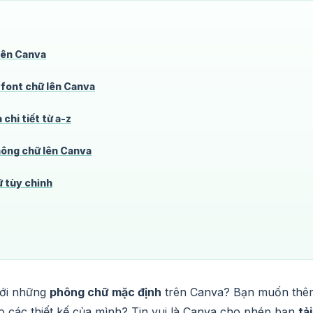
trên Canva
i font chữ lên Canva
chi tiết từ a-z
hông chữ lên Canva
ữ tùy chỉnh
với những
phông chữ mặc định
trên Canva? Bạn muốn thê
ào các thiết kế của mình? Tin vui là Canva cho phép bạn
tải