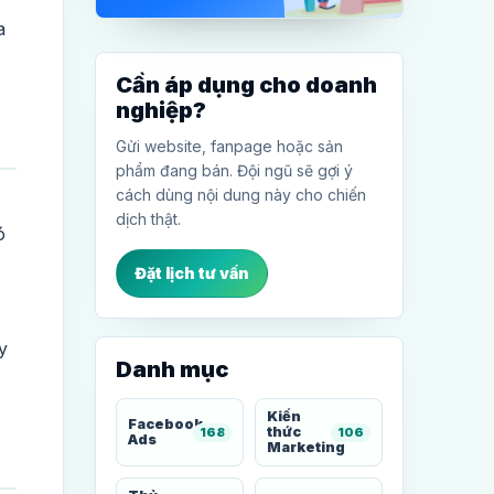
a
Cần áp dụng cho doanh
nghiệp?
Gửi website, fanpage hoặc sản
phẩm đang bán. Đội ngũ sẽ gợi ý
cách dùng nội dung này cho chiến
dịch thật.
ó
Đặt lịch tư vấn
y
Danh mục
Kiến
Facebook
thức
168
106
Ads
Marketing