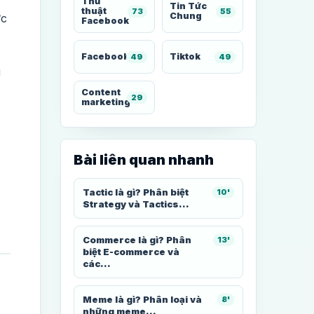
Thủ
Tin Tức
thuật
73
55
Chung
ực
Facebook
Facebook
Tiktok
49
49
g
Content
29
marketing
Bài liên quan nhanh
Tactic là gì? Phân biệt
10'
Strategy và Tactics...
Commerce là gì? Phân
13'
biệt E-commerce và
các...
Meme là gì? Phân loại và
8'
những meme...