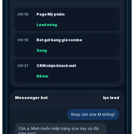
09:18
Page Mỹ phẩm
Lead nóng
09:19
Bot gửi bảng giá combo
Xong
09:21
CRM nhận khách mới
Đã lưu
Messenger bot
lọc lead
Shop còn size M không?
Còn ạ. Mình muốn nhận bảng size hay ưu đãi
hôm nay?