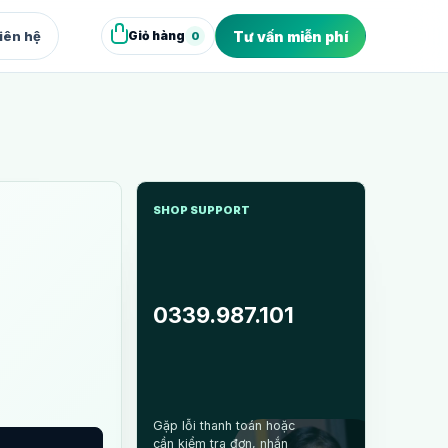
iên hệ
Tư vấn miễn phí
Giỏ hàng
0
XUẤT & WEB
deo Marketing
dio quay dựng video bán hàng
SHOP SUPPORT
bsite Marketing
site và landing page chuyển đổi
0339.987.101
Gặp lỗi thanh toán hoặc
cần kiểm tra đơn, nhắn