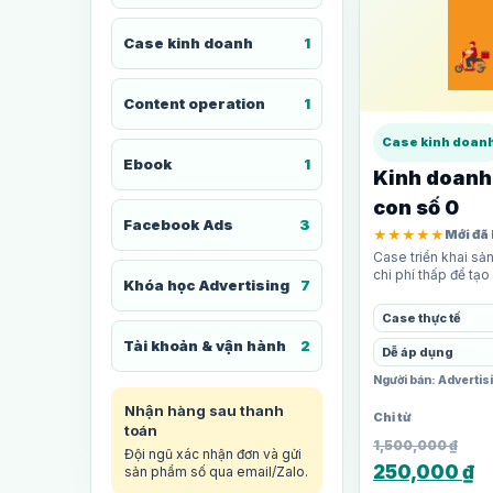
Case kinh doanh
1
Content operation
1
Case kinh doan
Ebook
1
Kinh doanh
con số 0
Facebook Ads
3
★★★★★
Mới đã
Case triển khai sản
chi phí thấp để tạo
Khóa học Advertising
7
Case thực tế
Tài khoản & vận hành
2
Dễ áp dụng
Người bán: Adverti
Nhận hàng sau thanh
toán
1,500,000
₫
Đội ngũ xác nhận đơn và gửi
250,000
₫
sản phẩm số qua email/Zalo.