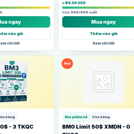
≈ $9.56 USD
t
Còn 996/999 suất
ua ngay
Mua ngay
êm vào giỏ
Thêm vào giỏ
em chi tiết
Xem chi tiết
Hot
òn hàng
Sản phẩm số
Còn hàng
50$ - 3 TKQC
BM0 Limit 50$ XMDN - 0