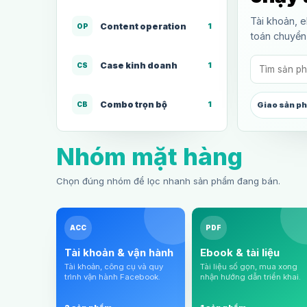
Tài khoản, 
Content operation
1
OP
toán chuyển
Case kinh doanh
1
CS
Combo trọn bộ
1
CB
Giao sản p
Nhóm mặt hàng
Chọn đúng nhóm để lọc nhanh sản phẩm đang bán.
ACC
PDF
Tài khoản & vận hành
Ebook & tài liệu
Tài khoản, công cụ và quy
Tài liệu số gọn, mua xong
trình vận hành Facebook.
nhận hướng dẫn triển khai.