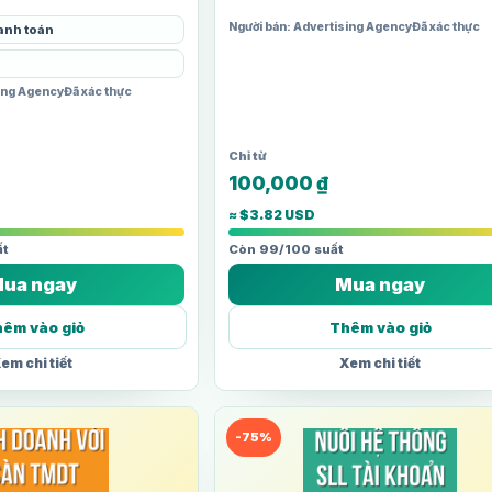
50$/ngày. Phù hợp cho người muốn tự tay
và…
Người bán: Advertising Agency
Đã xác thực
anh toán
sing Agency
Đã xác thực
100,000
₫
≈ $3.82 USD
t
Còn 99/100 suất
ua ngay
Mua ngay
êm vào giỏ
Thêm vào giỏ
em chi tiết
Xem chi tiết
-75%