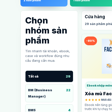
2 sản phẩm
1 sản phẩm
Cửa hàng
Chọn
29 sản phẩm phù
nhóm sản
phẩm
-80%
Tìm nhanh tài khoản, ebook,
case và workflow đúng nhu
cầu đang cần mua.
Tất cả
29
Ebook nhập môn
BM (Business
22
Xóa mù Fa
Manager)
★★★★★
Mới đã
Ebook nền tảng gi
trước khi tự chạy h
BM5
4