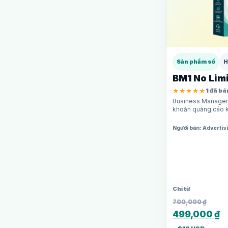
Sản phẩm số
H
BM1 No Limi
★★★★★
1 đã bá
Business Manager 
khoản quảng cáo kh
Phù hợp cho media
bộ…
Người bán: Adverti
700,000
₫
499,000
₫