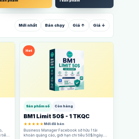
 sản phẩm
1 sản phẩm
Mới nhất
Bán chạy
Giá ↑
Giá ↓
Hot
Sản phẩm số
Còn hàng
BM1 Limit 50$ - 1 TKQC
★★★★★
Mới đã bán
o,
Business Manager Facebook sở hữu 1 tài
 tiêu
khoản quảng cáo, giới hạn chi tiêu 50$/ngày.