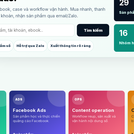
29
ebook, case và workflow vận hành. Mua nhanh, thanh
Sản ph
 khoản, nhận sản phẩm qua email/Zalo.
Tìm kiếm
16
Nhóm h
hẩm số
Hỗ trợ qua Zalo
Xuất thông tin rõ ràng
ADS
OPS
Facebook Ads
Content operation
C
Sản phẩm học và thực chiến
Workflow reup, sản xuất và
C
quảng cáo Facebook.
vận hành nội dung số.
b