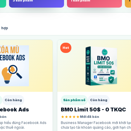
3 sản phẩm
1 sản phẩm
1
 hợp
Hot
Còn hàng
Sản phẩm số
Còn hàng
cebook Ads
BM0 Limit 50$ - 0 TKQC
 bán
★★★★★
Mới đã bán
úp hiểu đúng Facebook Ads
Business Manager Facebook mới khởi tạ
oặc thuê ngoài.
chưa tạo tài khoản quảng cáo, giới hạn chi