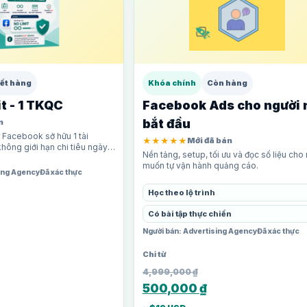
ết hàng
Khóa chính
Còn hàng
t - 1 TKQC
Facebook Ads cho người 
bắt đầu
n
Facebook sở hữu 1 tài
★★★★★
Mới đã bán
ông giới hạn chi tiêu ngày.
Nền tảng, setup, tối ưu và đọc số liệu cho
 buyer cần tập trung toàn
muốn tự vận hành quảng cáo.
sing Agency
Đã xác thực
Học theo lộ trình
Có bài tập thực chiến
Người bán: Advertising Agency
Đã xác thực
4,999,000
₫
500,000
₫