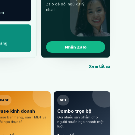
Zalo để đội ngũ xử lý
nhanh.
ẩm
àng
Nhắn Zalo
Xem tất cả
CASE
SET
ase kinh doanh
Combo trọn bộ
ase bán hàng, sàn TMĐT và
Gói nhiều sản phẩm cho
ài học thực tế.
người muốn học nhanh một
lượt.