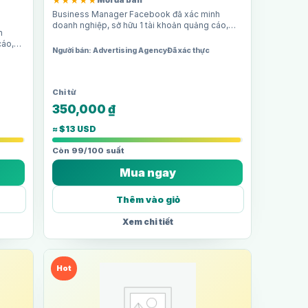
★★★★★
Mới đã bán
Business Manager Facebook đã xác minh
doanh nghiệp, sở hữu 1 tài khoản quảng cáo,
h
giới hạn chi tiêu 50$/ngày. Phù hợp cho người
cáo,
mới bắt…
Người bán: Advertising Agency
Đã xác thực
gười
350,000
₫
≈ $13 USD
Còn 99/100 suất
Mua ngay
Thêm vào giỏ
Xem chi tiết
Hot