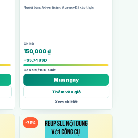
 tạo
Phù hợp cho người mới bắt đầu chạy quảng cáo
qua…
Người bán: Advertising Agency
Đã xác thực
150,000
₫
≈ $5.74 USD
Còn 99/100 suất
Mua ngay
Thêm vào giỏ
Xem chi tiết
-75%