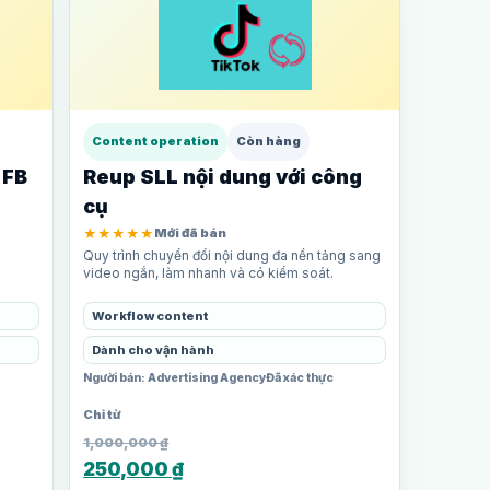
Content operation
Còn hàng
 FB
Reup SLL nội dung với công
cụ
★★★★★
Mới đã bán
Quy trình chuyển đổi nội dung đa nền tảng sang
video ngắn, làm nhanh và có kiểm soát.
Workflow content
Dành cho vận hành
Người bán: Advertising Agency
Đã xác thực
1,000,000
₫
250,000
₫