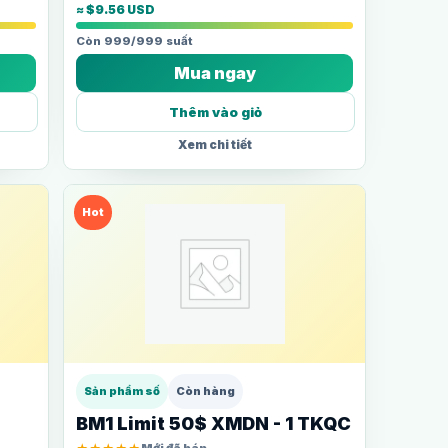
≈ $9.56 USD
Còn 999/999 suất
Mua ngay
Thêm vào giỏ
Xem chi tiết
Hot
Sản phẩm số
Còn hàng
BM1 Limit 50$ XMDN - 1 TKQC