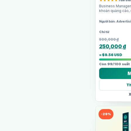
★★★★★
1 đã bá
Business Manager 
khoản quảng cáo, g
mỗi TKQC. Phù hợp
nhỏ cần…
Người bán: Adverti
500,000
₫
250,000
₫
≈ $9.56 USD
Còn 99/100 suất
M
Th
X
-29%