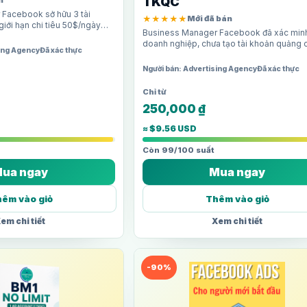
TKQC
n
Facebook sở hữu 3 tài
★★★★★
Mới đã bán
iới hạn chi tiêu 50$/ngày
Business Manager Facebook đã xác min
 cho người mới hoặc shop
doanh nghiệp, chưa tạo tài khoản quảng 
sing Agency
Đã xác thực
giới hạn chi tiêu 50$/ngày. Phù hợp cho n
muốn BM uy…
Người bán: Advertising Agency
Đã xác thực
250,000
₫
≈ $9.56 USD
Còn 99/100 suất
ua ngay
Mua ngay
êm vào giỏ
Thêm vào giỏ
em chi tiết
Xem chi tiết
-90%