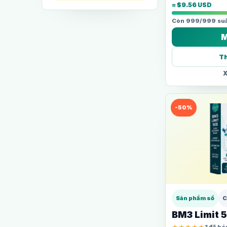
≈ $9.56 USD
Còn 999/999 suấ
M
Th
X
-50%
Sản phẩm số
C
BM3 Limit 