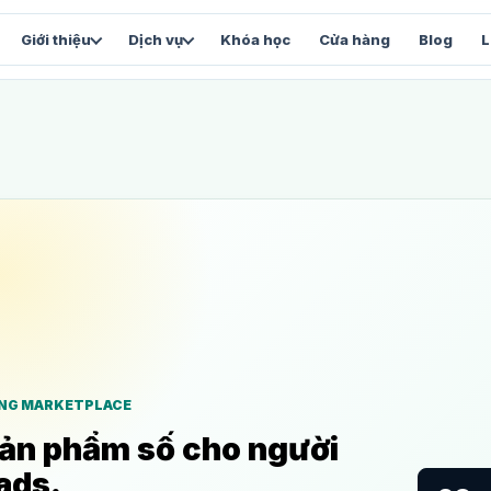
Khóa học
Cửa hàng
Blog
L
Giới thiệu
Dịch vụ
FACEBOOK & VẬN HÀNH
SẢN 
Chăm sóc Fanpage
Vi
và
Content, inbox và chỉ số tăng trưởng
Stu
Facebook Automation
We
Luồng tự động và chăm sóc lead
Web
Facebook Marketing
Tổng thể chiến lược Facebook
và
ING MARKETPLACE
ản phẩm số cho người
ads.