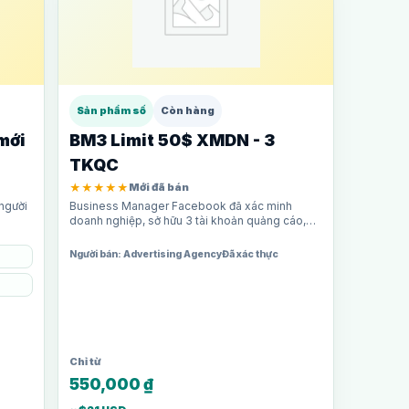
Sản phẩm số
Còn hàng
mới
BM3 Limit 50$ XMDN - 3
TKQC
★★★★★
Mới đã bán
 người
Business Manager Facebook đã xác minh
doanh nghiệp, sở hữu 3 tài khoản quảng cáo,
giới hạn chi tiêu 50$/ngày mỗi TKQC. Phù hợp
cho shop…
Người bán: Advertising Agency
Đã xác thực
550,000
₫