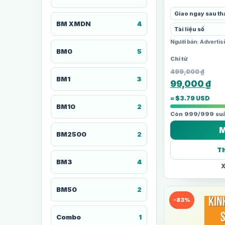
Giao ngay sau th
BM XMDN
4
Tài liệu số
Người bán: Adverti
BM0
5
499,000
₫
BM1
3
99,000
₫
≈ $3.79 USD
BM10
2
Còn 999/999 suấ
M
BM2500
2
Th
BM3
4
X
BM50
2
-83%
Combo
1