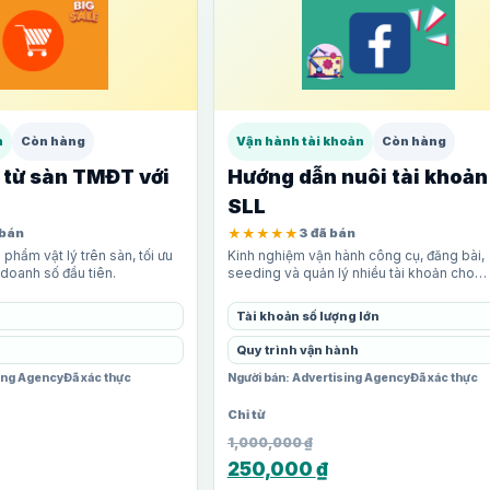
h
Còn hàng
Vận hành tài khoản
Còn hàng
 từ sàn TMĐT với
Hướng dẫn nuôi tài khoản
SLL
 bán
★★★★★
3 đã bán
 phẩm vật lý trên sàn, tối ưu
Kinh nghiệm vận hành công cụ, đăng bài,
 doanh số đầu tiên.
seeding và quản lý nhiều tài khoản cho
marketing.
Tài khoản số lượng lớn
Quy trình vận hành
sing Agency
Đã xác thực
Người bán: Advertising Agency
Đã xác thực
1,000,000
₫
250,000
₫