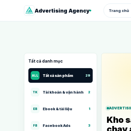
Advertising Agency
Trang chủ
QUẢNG CÁO
Facebook Ads
Quảng cáo chuyển đổi cho shop 
dịch vụ
Tất cả danh mục
Google Ads
Search intent, từ khóa và landing
page
Tất cả sản phẩm
29
ALL
Thuê tài khoản quảng cáo
Tài khoản & vận hành
2
TK
Facebook
Quảng cáo chuyển đổi cho shop 
dịch vụ
ADVERTIS
Ebook & tài liệu
1
EB
Kho s
Facebook Ads
3
FB
chạy 