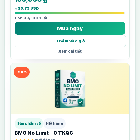
≈ $5.73 USD
Còn 99/100 suất
Mua ngay
Thêm vào giỏ
Xem chi tiết
-50%
Sản phẩm số
Hết hàng
BM0 No Limit - 0 TKQC