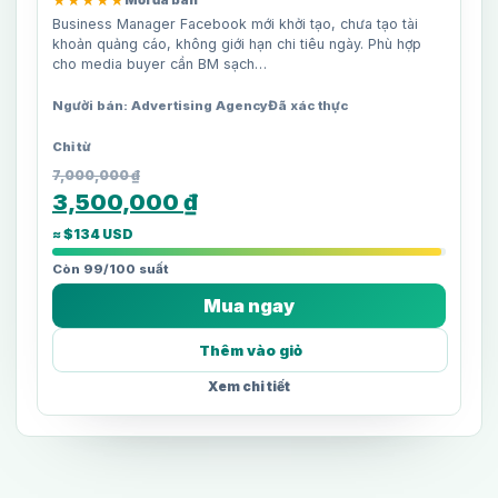
★★★★★
Mới đã bán
Business Manager Facebook mới khởi tạo, chưa tạo tài
khoản quảng cáo, không giới hạn chi tiêu ngày. Phù hợp
cho media buyer cần BM sạch…
Người bán: Advertising Agency
Đã xác thực
7,000,000
₫
3,500,000
₫
≈ $134 USD
Còn 99/100 suất
Mua ngay
Thêm vào giỏ
Xem chi tiết