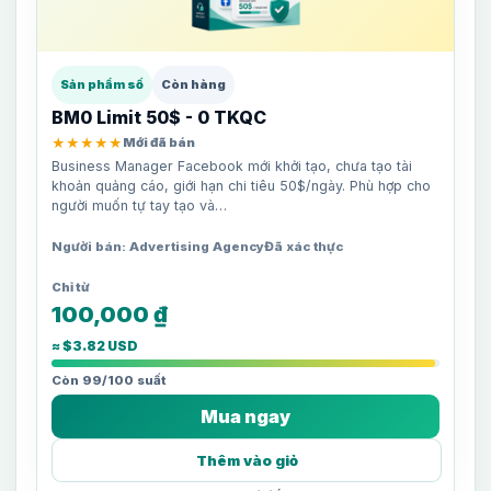
Sản phẩm số
Còn hàng
BM0 Limit 50$ - 0 TKQC
★★★★★
Mới đã bán
Business Manager Facebook mới khởi tạo, chưa tạo tài
khoản quảng cáo, giới hạn chi tiêu 50$/ngày. Phù hợp cho
người muốn tự tay tạo và…
Người bán: Advertising Agency
Đã xác thực
100,000
₫
≈ $3.82 USD
Còn 99/100 suất
Mua ngay
Thêm vào giỏ