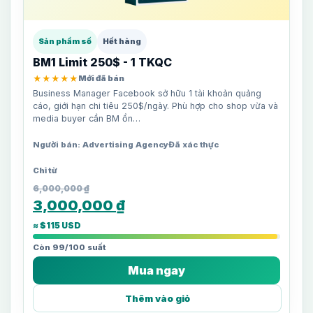
Sản phẩm số
Hết hàng
BM1 Limit 250$ - 1 TKQC
★★★★★
Mới đã bán
Business Manager Facebook sở hữu 1 tài khoản quảng
cáo, giới hạn chi tiêu 250$/ngày. Phù hợp cho shop vừa và
media buyer cần BM ổn…
Người bán: Advertising Agency
Đã xác thực
6,000,000
₫
3,000,000
₫
≈ $115 USD
Còn 99/100 suất
Mua ngay
Thêm vào giỏ