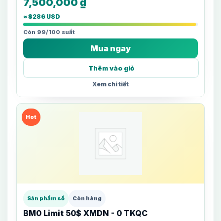
7,500,000
₫
≈ $286 USD
Còn 99/100 suất
Mua ngay
Thêm vào giỏ
Xem chi tiết
Hot
Sản phẩm số
Còn hàng
BM0 Limit 50$ XMDN - 0 TKQC