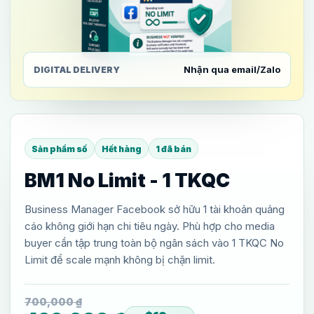
Nhận qua email/Zalo
DIGITAL DELIVERY
Sản phẩm số
Hết hàng
1 đã bán
BM1 No Limit - 1 TKQC
Business Manager Facebook sở hữu 1 tài khoản quảng
cáo không giới hạn chi tiêu ngày. Phù hợp cho media
buyer cần tập trung toàn bộ ngân sách vào 1 TKQC No
Limit để scale mạnh không bị chặn limit.
700,000
₫