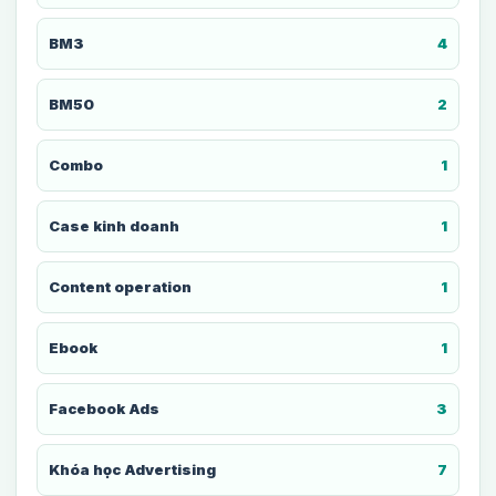
BM3
4
BM50
2
Combo
1
Case kinh doanh
1
Content operation
1
Ebook
1
Facebook Ads
3
Khóa học Advertising
7