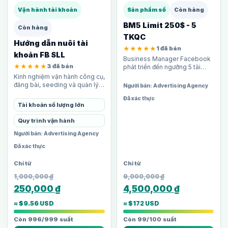
Vận hành tài khoản
Sản phẩm số
Còn hàng
BM5 Limit 250$ - 5
Còn hàng
TKQC
Hướng dẫn nuôi tài
★★★★★
1 đã bán
khoản FB SLL
Business Manager Facebook
★★★★★
3 đã bán
phát triển đến ngưỡng 5 tài
khoản quảng cáo, giới hạn chi
Kinh nghiệm vận hành công cụ,
tiêu 250$/ngày mỗi TKQC. Phù
đăng bài, seeding và quản lý
Người bán: Advertising Agency
hợp cho media buyer và
nhiều tài khoản cho marketing.
Đã xác thực
agency…
Tài khoản số lượng lớn
Quy trình vận hành
Người bán: Advertising Agency
Đã xác thực
1,000,000
₫
9,000,000
₫
250,000
₫
4,500,000
₫
≈ $9.56 USD
≈ $172 USD
Còn 996/999 suất
Còn 99/100 suất