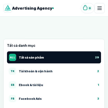
Advertising Agency
0
Tất cả danh mục
Tất cả sản phẩm
29
ALL
Tài khoản & vận hành
2
TK
Ebook & tài liệu
1
EB
Facebook Ads
3
FB