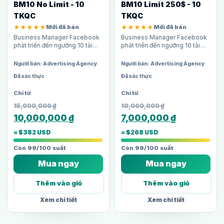
BM10 No Limit - 10
BM10 Limit 250$ - 10
TKQC
TKQC
★★★★★
Mới đã bán
★★★★★
Mới đã bán
Business Manager Facebook
Business Manager Facebook
phát triển đến ngưỡng 10 tài
phát triển đến ngưỡng 10 tài
khoản quảng cáo, không giới
khoản quảng cáo, giới hạn chi
hạn chi tiêu ngày. Phù hợp cho
tiêu 250$/ngày mỗi TKQC. Phù
Người bán: Advertising Agency
Người bán: Advertising Agency
agency và media buyer cần…
hợp cho agency và media
Đã xác thực
Đã xác thực
buyer…
15,000,000
₫
10,000,000
₫
10,000,000
₫
7,000,000
₫
≈ $382 USD
≈ $268 USD
Còn 99/100 suất
Còn 99/100 suất
Mua ngay
Mua ngay
Thêm vào giỏ
Thêm vào giỏ
Xem chi tiết
Xem chi tiết