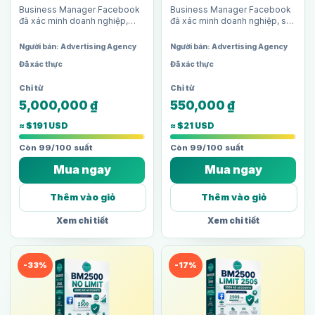
Business Manager Facebook
Business Manager Facebook
đã xác minh doanh nghiệp,
đã xác minh doanh nghiệp, sở
phát triển đến ngưỡng 5 tài
hữu 3 tài khoản quảng cáo,
khoản quảng cáo, giới hạn chi
giới hạn chi tiêu 50$/ngày mỗi
Người bán: Advertising Agency
Người bán: Advertising Agency
tiêu 250$/ngày mỗi TKQC. Phù
TKQC. Phù hợp cho shop…
Đã xác thực
Đã xác thực
hợp…
5,000,000
₫
550,000
₫
≈ $191 USD
≈ $21 USD
Còn 99/100 suất
Còn 99/100 suất
Mua ngay
Mua ngay
Thêm vào giỏ
Thêm vào giỏ
Xem chi tiết
Xem chi tiết
-33%
-17%