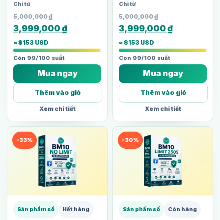
5,000,000
₫
5,000,000
₫
3,999,000
₫
3,999,000
₫
≈ $153 USD
≈ $153 USD
Còn 99/100 suất
Còn 99/100 suất
Mua ngay
Mua ngay
Thêm vào giỏ
Thêm vào giỏ
Xem chi tiết
Xem chi tiết
-33%
-30%
Sản phẩm số
Hết hàng
Sản phẩm số
Còn hàng