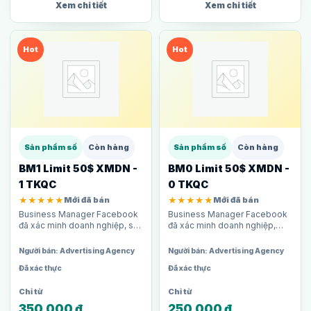
Xem chi tiết
Xem chi tiết
Hot
Hot
Sản phẩm số
Còn hàng
Sản phẩm số
Còn hàng
BM1 Limit 50$ XMDN -
BM0 Limit 50$ XMDN -
1 TKQC
0 TKQC
★★★★★
Mới đã bán
★★★★★
Mới đã bán
Business Manager Facebook
Business Manager Facebook
đã xác minh doanh nghiệp, sở
đã xác minh doanh nghiệp,
hữu 1 tài khoản quảng cáo, giới
chưa tạo tài khoản quảng cáo,
hạn chi tiêu 50$/ngày. Phù hợp
giới hạn chi tiêu 50$/ngày. Phù
Người bán: Advertising Agency
Người bán: Advertising Agency
cho người mới bắt…
hợp cho người muốn BM uy…
Đã xác thực
Đã xác thực
350,000
₫
250,000
₫