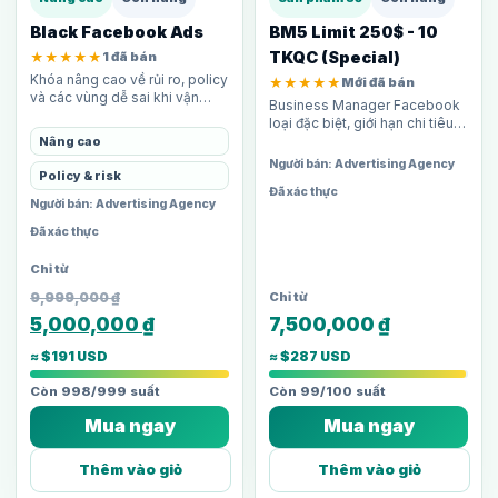
Black Facebook Ads
BM5 Limit 250$ - 10
TKQC (Special)
★★★★★
1 đã bán
Khóa nâng cao về rủi ro, policy
★★★★★
Mới đã bán
và các vùng dễ sai khi vận
Business Manager Facebook
hành tài khoản quảng cáo.
loại đặc biệt, giới hạn chi tiêu
250$/ngày, sở hữu 10 tài khoản
Nâng cao
quảng cáo - kết hợp 5 TKQC
Người bán: Advertising Agency
Policy & risk
phát triển tự…
Đã xác thực
Người bán: Advertising Agency
Đã xác thực
9,999,000
₫
5,000,000
₫
7,500,000
₫
≈ $191 USD
≈ $287 USD
Còn 998/999 suất
Còn 99/100 suất
Mua ngay
Mua ngay
Thêm vào giỏ
Thêm vào giỏ