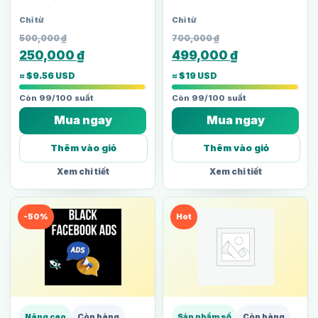
500,000
₫
700,000
₫
250,000
₫
499,000
₫
≈ $9.56 USD
≈ $19 USD
Còn 99/100 suất
Còn 99/100 suất
Mua ngay
Mua ngay
Thêm vào giỏ
Thêm vào giỏ
Xem chi tiết
Xem chi tiết
-50%
Hot
Nâng cao
Còn hàng
Sản phẩm số
Còn hàng