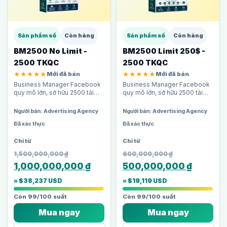
Sản phẩm số
Còn hàng
Sản phẩm số
Còn hàng
BM2500 No Limit -
BM2500 Limit 250$ -
2500 TKQC
2500 TKQC
★★★★★
Mới đã bán
★★★★★
Mới đã bán
Business Manager Facebook
Business Manager Facebook
quy mô lớn, sở hữu 2500 tài
quy mô lớn, sở hữu 2500 tài
khoản quảng cáo không giới
khoản quảng cáo với giới hạn
hạn chi tiêu ngày. Dành riêng
chi tiêu 250$/ngày mỗi TKQC.
Người bán: Advertising Agency
Người bán: Advertising Agency
cho agency lớn và media…
Dành cho agency lớn và…
Đã xác thực
Đã xác thực
1,500,000,000
₫
600,000,000
₫
1,000,000,000
₫
500,000,000
₫
≈ $38,237 USD
≈ $19,119 USD
Còn 99/100 suất
Còn 99/100 suất
Mua ngay
Mua ngay