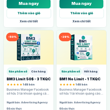
Mua ngay
Mua ngay
Thêm vào giỏ
Thêm vào giỏ
Xem chi tiết
Xem chi tiết
-50%
-29%
Sản phẩm số
Còn hàng
Sản phẩm số
Hết hàng
BM3 Limit 50$ - 3 TKQC
BM1 No Limit - 1 TKQC
★★★★★
1 đã bán
★★★★★
1 đã bán
Business Manager Facebook
Business Manager Facebook
sở hữu 3 tài khoản quảng cáo,
sở hữu 1 tài khoản quảng cáo
giới hạn chi tiêu 50$/ngày mỗi
không giới hạn chi tiêu ngày.
TKQC. Phù hợp cho người mới
Phù hợp cho media buyer cần
Người bán: Advertising Agency
Người bán: Advertising Agency
hoặc shop nhỏ cần…
tập trung toàn bộ…
Đã xác thực
Đã xác thực