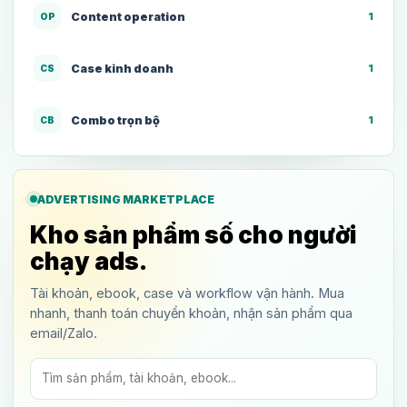
Content operation
1
OP
Case kinh doanh
1
CS
Combo trọn bộ
1
CB
ADVERTISING MARKETPLACE
Kho sản phẩm số cho người
chạy ads.
Tài khoản, ebook, case và workflow vận hành. Mua
nhanh, thanh toán chuyển khoản, nhận sản phẩm qua
email/Zalo.