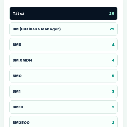
Tất cả
29
BM (Business Manager)
22
BM5
4
BM XMDN
4
BM0
5
BM1
3
BM10
2
BM2500
2