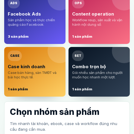
ADS
OPS
Facebook Ads
Content operation
Sản phẩm học và thực chiến
Workflow reup, sản xuất và vận
quảng cáo Facebook.
hành nội dung số.
3 sản phẩm
1 sản phẩm
CASE
SET
Case kinh doanh
Combo trọn bộ
Case bán hàng, sàn TMĐT và
Gói nhiều sản phẩm cho người
bài học thực tế.
muốn học nhanh một lượt.
1 sản phẩm
1 sản phẩm
Chọn nhóm sản phẩm
Tìm nhanh tài khoản, ebook, case và workflow đúng nhu
cầu đang cần mua.