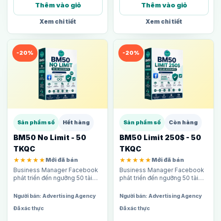
Thêm vào giỏ
Thêm vào giỏ
Xem chi tiết
Xem chi tiết
-20%
-20%
Sản phẩm số
Hết hàng
Sản phẩm số
Còn hàng
BM50 No Limit - 50
BM50 Limit 250$ - 50
TKQC
TKQC
★★★★★
Mới đã bán
★★★★★
Mới đã bán
Business Manager Facebook
Business Manager Facebook
phát triển đến ngưỡng 50 tài
phát triển đến ngưỡng 50 tài
khoản quảng cáo, không giới
khoản quảng cáo, giới hạn chi
hạn chi tiêu ngày. Phù hợp cho
tiêu 250$/ngày mỗi TKQC. Phù
Người bán: Advertising Agency
Người bán: Advertising Agency
agency và media buyer cần…
hợp cho agency và media
Đã xác thực
Đã xác thực
buyer…