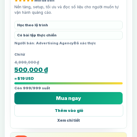
★★★★★
Mới đã bán
Nền tảng, setup, tối ưu và đọc số liệu cho người muốn tự
vận hành quảng cáo.
Học theo lộ trình
Có bài tập thực chiến
Người bán: Advertising Agency
Đã xác thực
4,999,000
₫
500,000
₫
≈ $19 USD
Còn 999/999 suất
Mua ngay
Thêm vào giỏ
Xem chi tiết