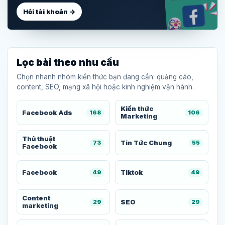
Hỏi tài khoản →
Lọc bài theo nhu cầu
Chọn nhanh nhóm kiến thức bạn đang cần: quảng cáo,
content, SEO, mạng xã hội hoặc kinh nghiệm vận hành.
Kiến thức
Facebook Ads
168
106
Marketing
Thủ thuật
Tin Tức Chung
73
55
Facebook
Facebook
Tiktok
49
49
Content
SEO
29
29
marketing