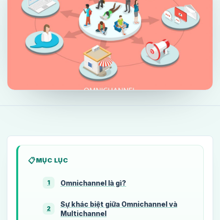
MỤC LỤC
Omnichannel là gì?
1
Sự khác biệt giữa Omnichannel và
2
Multichannel