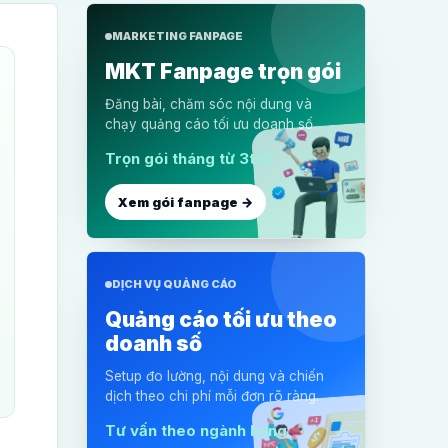
MARKETING FANPAGE
MKT Fanpage trọn gói
Đăng bài, chăm sóc nội dung và
chạy quảng cáo tối ưu doanh số.
Trọn gói tháng từ 3tr5
Xem gói fanpage →
DỊCH VỤ QUẢNG CÁO
Quảng cáo tối ưu theo
doanh số
Setup đo lường, nội dung và chiến
dịch theo chi phí mỗi đơn rõ ràng.
Tư vấn theo ngành hàng