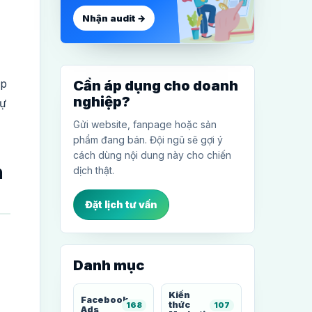
Nhận audit →
áp
Cần áp dụng cho doanh
nghiệp?
tự
Gửi website, fanpage hoặc sản
phẩm đang bán. Đội ngũ sẽ gợi ý
cách dùng nội dung này cho chiến
n
dịch thật.
Đặt lịch tư vấn
Danh mục
Kiến
Facebook
thức
168
107
Ads