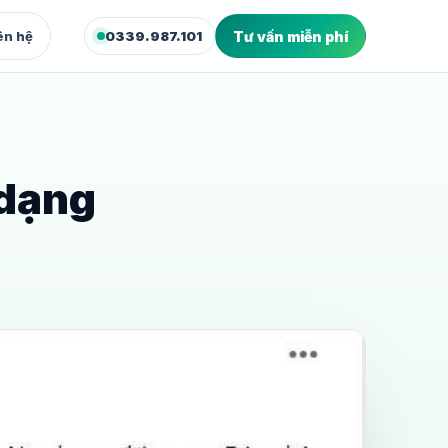
ên hệ
0339.987.101
Tư vấn miễn phí
XUẤT & WEB
deo Marketing
dio quay dựng video bán hàng
 dạng
bsite Marketing
site và landing page chuyển đổi