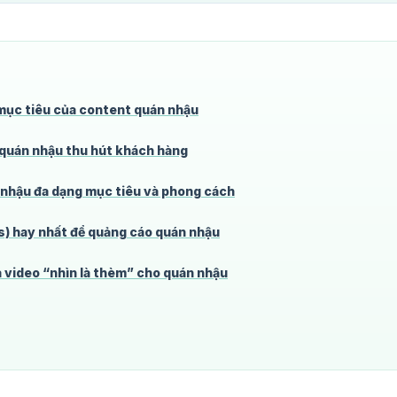
mục tiêu của content quán nhậu
 quán nhậu thu hút khách hàng
nhậu đa dạng mục tiêu và phong cách
) hay nhất để quảng cáo quán nhậu
à video “nhìn là thèm” cho quán nhậu