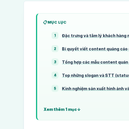
MỤC LỤC
Đặc trưng và tâm lý khách hàng 
1
Bí quyết viết content quảng cáo
2
Tổng hợp các mẫu content quán 
3
Top những slogan và STT (status
4
Kinh nghiệm sản xuất hình ảnh v
5
Xem thêm 1 mục