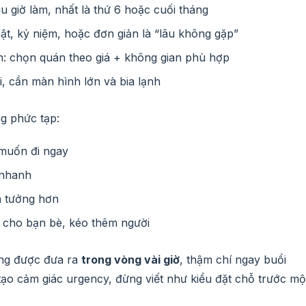
u giờ làm, nhất là thứ 6 hoặc cuối tháng
hật, kỷ niệm, hoặc đơn giản là “lâu không gặp”
h: chọn quán theo giá + không gian phù hợp
, cần màn hình lớn và bia lạnh
g phức tạp:
muốn đi ngay
 nhanh
n tưởng hơn
 cho bạn bè, kéo thêm người
ờng được đưa ra
trong vòng vài giờ
, thậm chí ngay buổi
tạo cảm giác urgency, đừng viết như kiểu đặt chỗ trước mộ