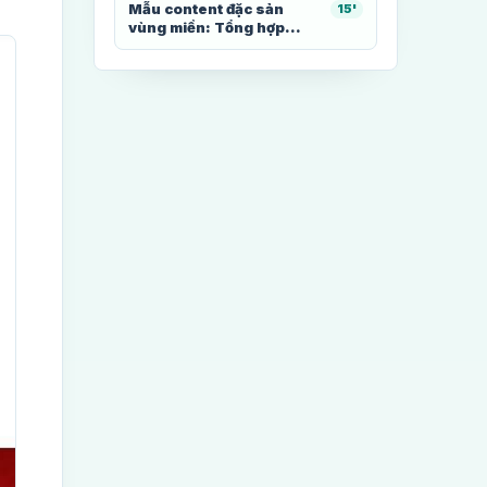
Mẫu content đặc sản
15'
vùng miền: Tổng hợp...