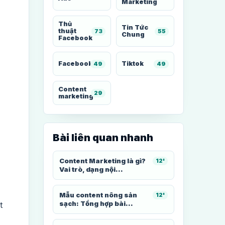
Marketing
Thủ
Tin Tức
thuật
73
55
Chung
Facebook
Facebook
Tiktok
49
49
Content
29
marketing
Bài liên quan nhanh
Content Marketing là gì?
12'
Vai trò, dạng nội...
Mẫu content nông sản
12'
sạch: Tổng hợp bài...
t