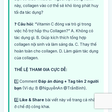
này, collagen vào cơ thể sẽ khó lòng phát huy
tối đa tác dụng?
❓
Câu hỏi:
“Vitamin C đóng vai trò gì trong
việc hỗ trợ hấp thu Collagen?” A. Không có
tác dụng gì. B. Giúp kích thích tổng hợp
collagen nội sinh và làm sáng da. C. Thay thế
hoàn toàn cho collagen. D. Làm giảm tác dụng
của collagen.
THỂ LỆ THAM GIA CỰC DỄ:
1️⃣ Comment
Đáp án đúng + Tag tên 2 người
bạn
(Ví dụ: B @NguyễnAn @TrầnBình).
2️⃣
Like & Share
bài viết này về trang cá nhân
ở chế độ công khai.