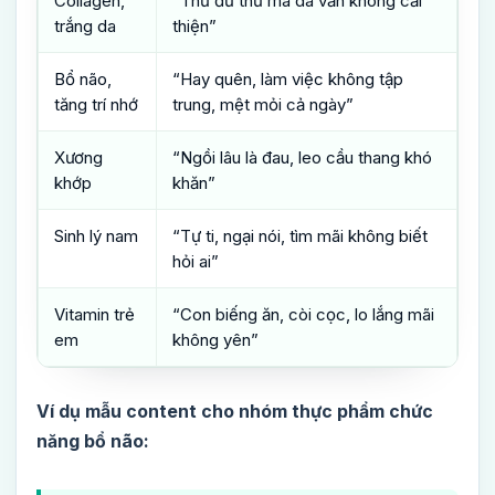
Collagen,
“Thử đủ thứ mà da vẫn không cải
trắng da
thiện”
Bổ não,
“Hay quên, làm việc không tập
tăng trí nhớ
trung, mệt mỏi cả ngày”
Xương
“Ngồi lâu là đau, leo cầu thang khó
khớp
khăn”
Sinh lý nam
“Tự ti, ngại nói, tìm mãi không biết
hỏi ai”
Vitamin trẻ
“Con biếng ăn, còi cọc, lo lắng mãi
em
không yên”
Ví dụ mẫu content cho nhóm thực phẩm chức
năng bổ não: