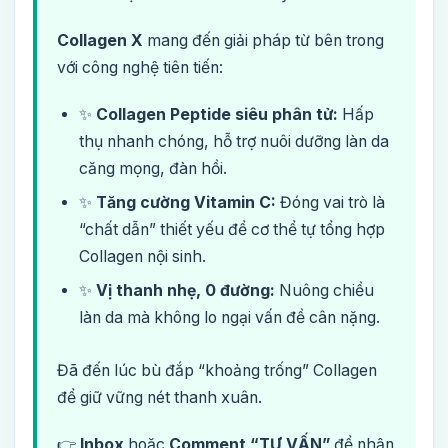
Collagen X
mang đến giải pháp từ bên trong
với công nghệ tiên tiến:
✨
Collagen Peptide siêu phân tử:
Hấp
thụ nhanh chóng, hỗ trợ nuôi dưỡng làn da
căng mọng, đàn hồi.
✨
Tăng cường Vitamin C:
Đóng vai trò là
“chất dẫn” thiết yếu để cơ thể tự tổng hợp
Collagen nội sinh.
✨
Vị thanh nhẹ, 0 đường:
Nuông chiều
làn da mà không lo ngại vấn đề cân nặng.
Đã đến lúc bù đắp “khoảng trống” Collagen
để giữ vững nét thanh xuân.
👉
Inbox
hoặc
Comment “TƯ VẤN”
để nhận