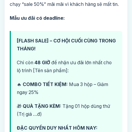
chạy “sale 50%” mãi mãi vì khách hàng sẽ mất tin.
Mẫu ưu đãi có deadline:
[FLASH SALE] – CƠ HỘI CUỐI CÙNG TRONG
THÁNG!
Chỉ còn
48 GIỜ
để nhận ưu đãi lớn nhất cho
lộ trình [Tên sản phẩm]:
🔥
COMBO TIẾT KIỆM:
Mua 3 hộp – Giảm
ngay 25%
🎁
QUÀ TẶNG KÈM:
Tặng 01 hộp dùng thử
(Trị giá …đ)
ĐẶC QUYỀN DUY NHẤT HÔM NAY: