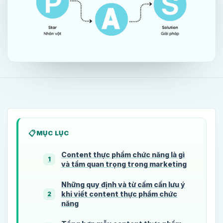
MỤC LỤC
Content thực phẩm chức năng là gì
1
và tầm quan trọng trong marketing
Những quy định và từ cấm cần lưu ý
khi viết content thực phẩm chức
2
năng