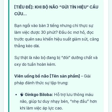
[TIÊU ĐỀ]: KHI BỘ NÃO “GỬI TÍN HIỆU” CẦU
CỨU…
Bạn ngồi vào bàn 3 tiếng nhưng chỉ thực sự
làm việc được 30 phút? Đầu óc mơ hồ, đọc
trước quên sau khiến hiệu suất giảm sút, căng
thẳng kéo dài.
Sự thật là não bộ đang bị “đói” dưỡng chất và
oxy do tuần hoàn kém.
Viên uống bổ não [Tên sản phẩm]
– Giải
pháp đánh thức sự tập trung:
🧠
Ginkgo Biloba:
Hỗ trợ lưu thông máu
não, giúp tư duy nhạy bén, “nhẹ đầu” hơn
khi làm việc áp lực cao.