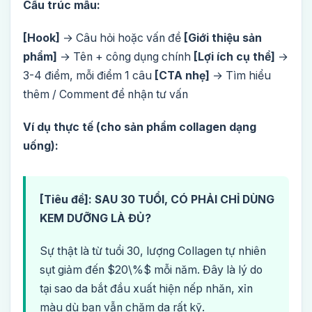
Cấu trúc mẫu:
[Hook]
→ Câu hỏi hoặc vấn đề
[Giới thiệu sản
phẩm]
→ Tên + công dụng chính
[Lợi ích cụ thể]
→
3-4 điểm, mỗi điểm 1 câu
[CTA nhẹ]
→ Tìm hiểu
thêm / Comment để nhận tư vấn
Ví dụ thực tế (cho sản phẩm collagen dạng
uống):
[Tiêu đề]: SAU 30 TUỔI, CÓ PHẢI CHỈ DÙNG
KEM DƯỠNG LÀ ĐỦ?
Sự thật là từ tuổi 30, lượng Collagen tự nhiên
sụt giảm đến $20\%$ mỗi năm. Đây là lý do
tại sao da bắt đầu xuất hiện nếp nhăn, xỉn
màu dù bạn vẫn chăm da rất kỹ.