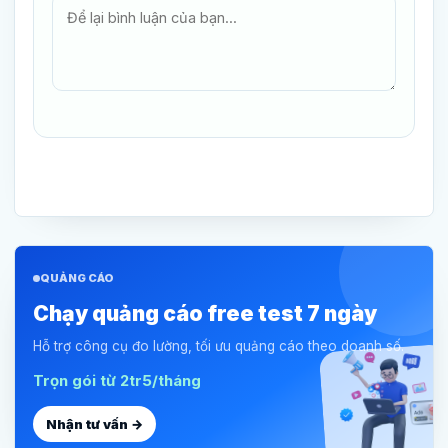
QUẢNG CÁO
Chạy quảng cáo free test 7 ngày
Hỗ trợ công cụ đo lường, tối ưu quảng cáo theo doanh số.
Trọn gói từ 2tr5/tháng
Nhận tư vấn →