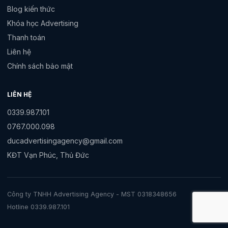
Blog kiến thức
Khóa học Advertising
Thanh toán
Liên hệ
Chính sách bảo mật
LIÊN HỆ
0339.987.101
0767.000.098
ducadvertisingagency@gmail.com
KĐT Vạn Phúc, Thủ Đức
Công ty TNHH Advertising Agency - MST 0318348656
Hotline 0339.987.101