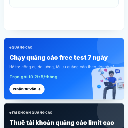
QUẢNG CÁO
Chạy quảng cáo free test 7 ngày
Hỗ trợ công cụ đo lường, tối ưu quảng cáo theo doanh số.
Trọn gói từ 2tr5/tháng
Nhận tư vấn →
TÀI KHOẢN QUẢNG CÁO
Thuê tài khoản quảng cáo limit cao