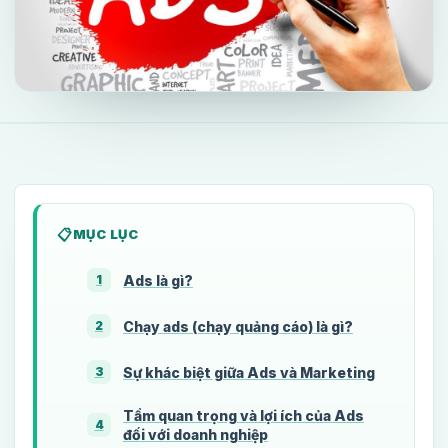
MỤC LỤC
Ads là gì?
1
Chạy ads (chạy quảng cáo) là gì?
2
Sự khác biệt giữa Ads và Marketing
3
Tầm quan trọng và lợi ích của Ads
4
đối với doanh nghiệp