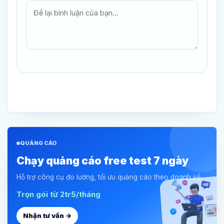
QUẢNG CÁO
Chạy quảng cáo free test 7 ngày
Hỗ trợ công cụ đo lường, tối ưu quảng cáo theo doanh số.
Trọn gói từ 2tr5/tháng
Nhận tư vấn →