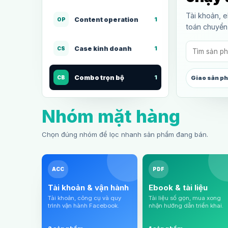
Tài khoản, 
Content operation
1
OP
toán chuyển
Case kinh doanh
1
CS
Combo trọn bộ
1
CB
Giao sản p
Nhóm mặt hàng
Chọn đúng nhóm để lọc nhanh sản phẩm đang bán.
ACC
PDF
Tài khoản & vận hành
Ebook & tài liệu
Tài khoản, công cụ và quy
Tài liệu số gọn, mua xong
trình vận hành Facebook.
nhận hướng dẫn triển khai.