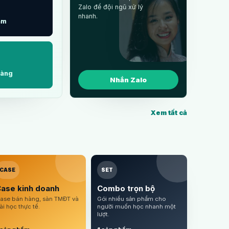
Zalo để đội ngũ xử lý
nhanh.
ẩm
àng
Nhắn Zalo
Xem tất cả
CASE
SET
ase kinh doanh
Combo trọn bộ
ase bán hàng, sàn TMĐT và
Gói nhiều sản phẩm cho
ài học thực tế.
người muốn học nhanh một
lượt.