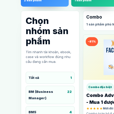
2 sản phẩm
1 sản phẩm
Combo
Chọn
1 sản phẩm phù 
nhóm sản
phẩm
-81%
Tìm nhanh tài khoản, ebook,
case và workflow đúng nhu
cầu đang cần mua.
Tất cả
1
Combo đặc biệt
BM (Business
22
Combo Adv
Manager)
- Mua 1 đượ
★★★★★
Mới đã
BM5
4
Combo toàn bộ 6 