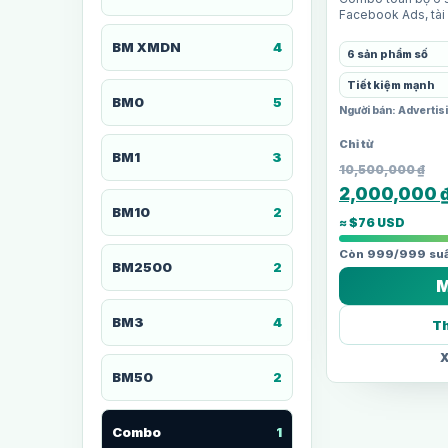
Facebook Ads, tài 
doanh.
BM XMDN
4
6 sản phẩm số
Tiết kiệm mạnh
BM0
5
Người bán: Adverti
BM1
3
10,500,000
₫
2,000,000
BM10
2
≈ $76 USD
Còn 999/999 suấ
BM2500
2
M
BM3
4
Th
X
BM50
2
Combo
1