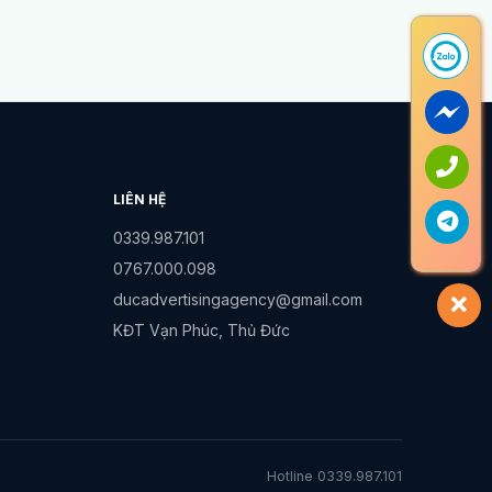
LIÊN HỆ
0339.987.101
0767.000.098
ducadvertisingagency@gmail.com
KĐT Vạn Phúc, Thủ Đức
Hotline 0339.987.101