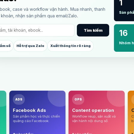
1
ebook, case và workflow vận hành. Mua nhanh, thanh
Sản ph
 khoản, nhận sản phẩm qua email/Zalo.
Tìm kiếm
16
Nhóm h
hẩm số
Hỗ trợ qua Zalo
Xuất thông tin rõ ràng
ADS
OPS
Facebook Ads
Content operation
C
Sản phẩm học và thực chiến
Workflow reup, sản xuất và
C
quảng cáo Facebook.
vận hành nội dung số.
b