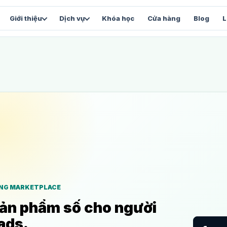
Khóa học
Cửa hàng
Blog
L
Giới thiệu
Dịch vụ
FACEBOOK & VẬN HÀNH
SẢN 
Chăm sóc Fanpage
Vi
và
Content, inbox và chỉ số tăng trưởng
Stu
Facebook Automation
We
Luồng tự động và chăm sóc lead
Web
Facebook Marketing
Tổng thể chiến lược Facebook
và
ING MARKETPLACE
ản phẩm số cho người
ads.