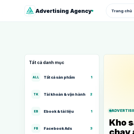
Advertising Agency
Trang chủ
QUẢNG CÁO
Facebook Ads
Quảng cáo chuyển đổi cho shop 
dịch vụ
Tất cả danh mục
Google Ads
Search intent, từ khóa và landing
page
Tất cả sản phẩm
1
ALL
Thuê tài khoản quảng cáo
Tài khoản & vận hành
2
TK
Facebook
Quảng cáo chuyển đổi cho shop 
dịch vụ
ADVERTIS
Ebook & tài liệu
1
EB
Kho s
Facebook Ads
3
FB
chạy 