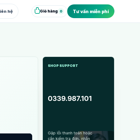
iên hệ
Tư vấn miễn phí
Giỏ hàng
0
XUẤT & WEB
deo Marketing
dio quay dựng video bán hàng
SHOP SUPPORT
bsite Marketing
site và landing page chuyển đổi
0339.987.101
Gặp lỗi thanh toán hoặc
cần kiểm tra đơn, nhắn