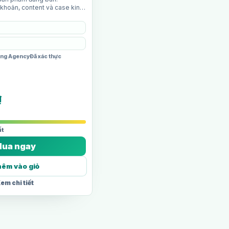
khoản, content và case kinh
sing Agency
Đã xác thực
₫
t
ua ngay
êm vào giỏ
em chi tiết