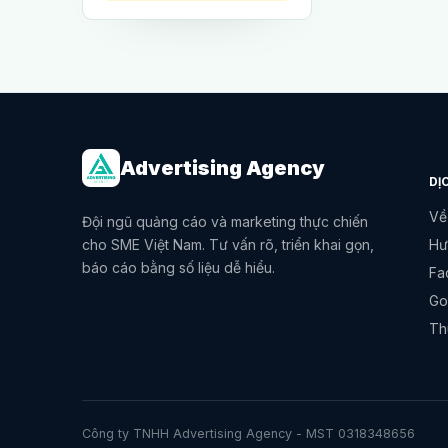
Advertising Agency
DỊ
Về
Đội ngũ quảng cáo và marketing thực chiến
cho SME Việt Nam. Tư vấn rõ, triển khai gọn,
Hư
báo cáo bằng số liệu dễ hiểu.
Fa
Go
Th
Công ty TNHH Advertising Agency - MST 0318348656