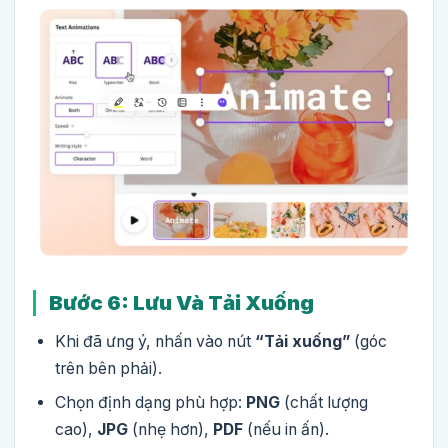
Bước 6: Lưu Và Tải Xuống
Khi đã ưng ý, nhấn vào nút
“Tải xuống”
(góc
trên bên phải).
Chọn định dạng phù hợp:
PNG
(chất lượng
cao),
JPG
(nhẹ hơn),
PDF
(nếu in ấn).