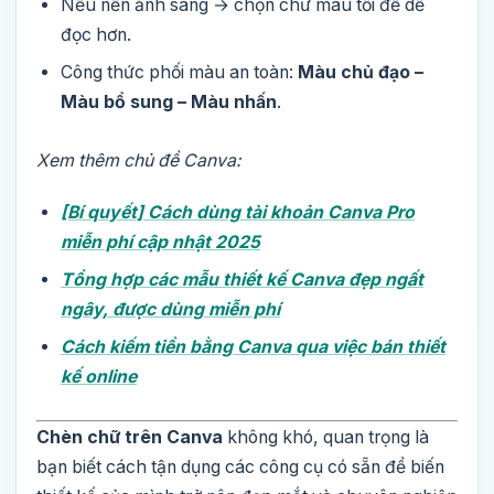
Nếu nền ảnh sáng → chọn chữ màu tối để dễ
đọc hơn.
Công thức phối màu an toàn:
Màu chủ đạo –
Màu bổ sung – Màu nhấn
.
Xem thêm chủ đề Canva:
[Bí quyết] Cách dùng tài khoản Canva Pro
miễn phí cập nhật 2025
Tổng hợp các mẫu thiết kế Canva đẹp ngất
ngây, được dùng miễn phí
Cách kiếm tiền bằng Canva qua việc bán thiết
kế online
Chèn chữ trên Canva
không khó, quan trọng là
bạn biết cách tận dụng các công cụ có sẵn để biến