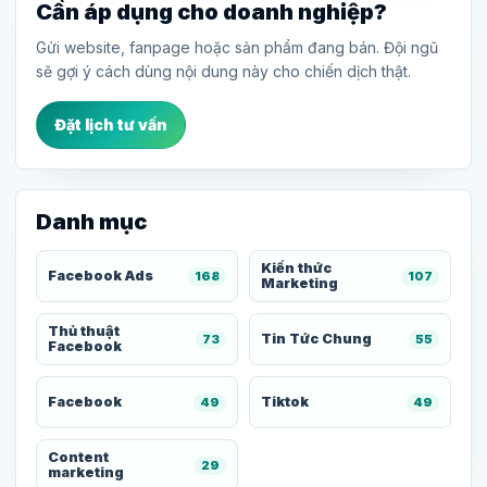
Cần áp dụng cho doanh nghiệp?
Gửi website, fanpage hoặc sản phẩm đang bán. Đội ngũ
sẽ gợi ý cách dùng nội dung này cho chiến dịch thật.
Đặt lịch tư vấn
Danh mục
Kiến thức
Facebook Ads
168
107
Marketing
Thủ thuật
Tin Tức Chung
73
55
Facebook
Facebook
Tiktok
49
49
Content
29
marketing