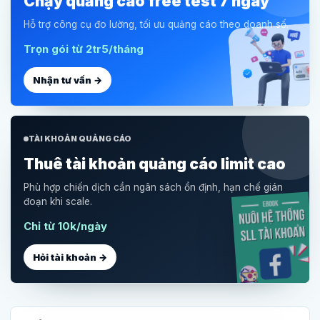
Chạy quảng cáo free test 7 ngày
Hỗ trợ công cụ đo lường, tối ưu quảng cáo theo doanh số.
Trọn gói từ 2tr5/tháng
Nhận tư vấn →
TÀI KHOẢN QUẢNG CÁO
Thuê tài khoản quảng cáo limit cao
Phù hợp chiến dịch cần ngân sách ổn định, hạn chế gián
đoạn khi scale.
Chỉ từ 10k/ngày
Hỏi tài khoản →