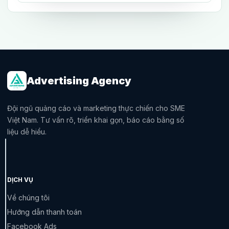
Advertising Agency
Đội ngũ quảng cáo và marketing thực chiến cho SME
Việt Nam. Tư vấn rõ, triển khai gọn, báo cáo bằng số
liệu dễ hiểu.
GIỎ
HÀNG
×
0 sản
DỊCH VỤ
phẩm
Về chúng tôi
Hướng dẫn thanh toán
Giỏ
Facebook Ads