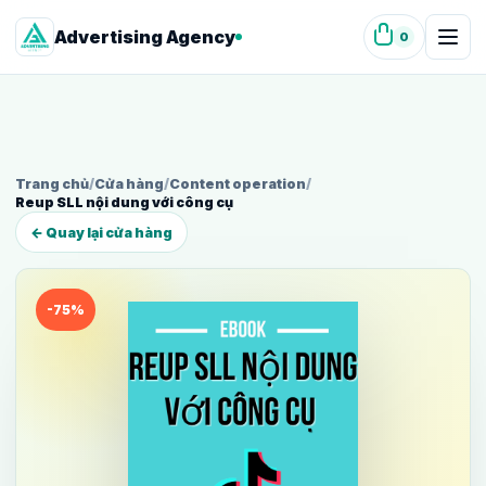
Advertising Agency
0
Trang chủ
/
Cửa hàng
/
Content operation
/
Reup SLL nội dung với công cụ
← Quay lại cửa hàng
-75%