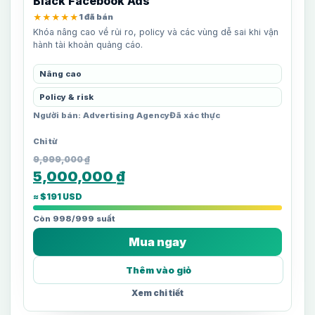
Black Facebook Ads
★★★★★
1 đã bán
Khóa nâng cao về rủi ro, policy và các vùng dễ sai khi vận
hành tài khoản quảng cáo.
Nâng cao
Policy & risk
Người bán: Advertising Agency
Đã xác thực
9,999,000
₫
5,000,000
₫
≈ $191 USD
Còn 998/999 suất
Mua ngay
Thêm vào giỏ
Xem chi tiết