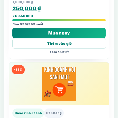
1,000,000
₫
250,000
₫
≈ $9.56 USD
Còn 996/999 suất
Mua ngay
Thêm vào giỏ
Xem chi tiết
-83%
Case kinh doanh
Còn hàng