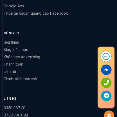
hàng
Google Ads
đang
Thuê tài khoản quảng cáo Facebook
trống
Chọn
một
sản
CÔNG TY
phẩm
Giới thiệu
số rồi
quay
Blog kiến thức
lại đây
Khóa học Advertising
để
kiểm
Thanh toán
tra
Liên hệ
trước
Chính sách bảo mật
khi
thanh
toán.
LIÊN HỆ
0
Tạm
0339.987.101
đ
tính
0767.000.098