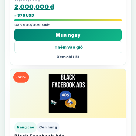
2,000,000
₫
≈ $76 USD
Còn 999/999 suất
Mua ngay
Thêm vào giỏ
Xem chi tiết
-50%
Nâng cao
Còn hàng