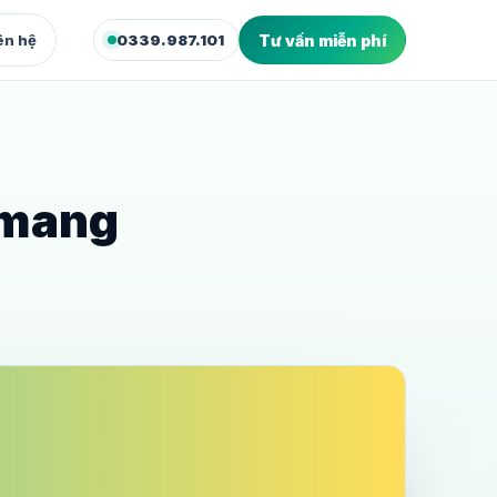
ên hệ
0339.987.101
Tư vấn miễn phí
XUẤT & WEB
deo Marketing
dio quay dựng video bán hàng
 mang
bsite Marketing
site và landing page chuyển đổi