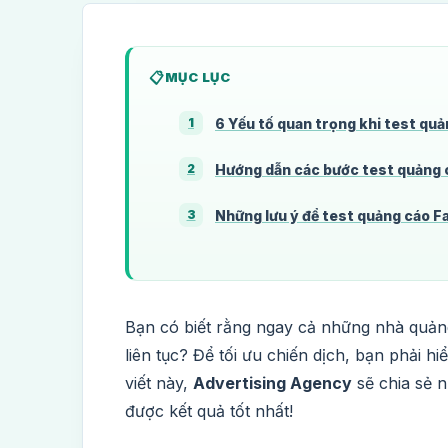
MỤC LỤC
6 Yếu tố quan trọng khi test qu
1
Hướng dẫn các bước test quảng
2
Những lưu ý để test quảng cáo F
3
Bạn có biết rằng ngay cả những nhà quả
liên tục? Để tối ưu chiến dịch, bạn phải h
viết này,
Advertising Agency
sẽ chia sẻ n
được kết quả tốt nhất!