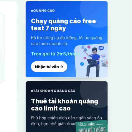
QUẢNG CÁO
Chạy quảng cáo free
test 7 ngày
Hỗ trợ công cụ đo lường, tối ưu quảng
cáo theo doanh số.
Trọn gói từ 2tr5/tháng
Nhận tư vấn →
TÀI KHOẢN QUẢNG CÁO
Thuê tài khoản quảng
cáo limit cao
Phù hợp chiến dịch cần ngân sách ổn
định, hạn chế gián đoạn khi scale.