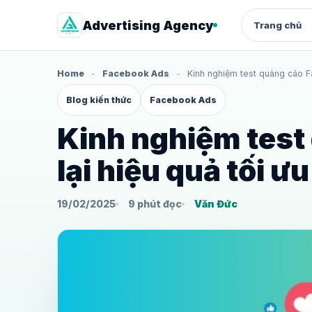
Advertising Agency
Trang chủ
Home
-
Facebook Ads
-
Kinh nghiệm test quảng cáo F
QUẢNG CÁO
Blog kiến thức
Facebook Ads
Facebook Ads
Quảng cáo chuyển đổi cho shop 
dịch vụ
Kinh nghiệm tes
Google Ads
lại hiệu quả tối ưu
Search intent, từ khóa và landing
page
19/02/2025
9 phút đọc
Văn Đức
Thuê tài khoản quảng cáo
Facebook
Quảng cáo chuyển đổi cho shop 
dịch vụ