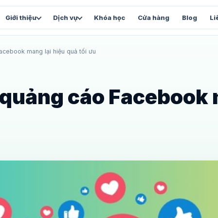
Giới thiệu
Dịch vụ
Khóa học
Cửa hàng
Blog
Li
acebook mang lại hiệu quả tối ưu
FACEBOOK & VẬN HÀNH
SẢN 
Chăm sóc Fanpage
Vi
và
Content, inbox và chỉ số tăng trưởng
Stu
t quảng cáo Facebook
Facebook Automation
We
Luồng tự động và chăm sóc lead
Web
Facebook Marketing
Tổng thể chiến lược Facebook
và