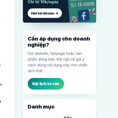
Chỉ từ 10k/ngày
Hỏi tài khoản →
Cần áp dụng cho doanh
nghiệp?
Gửi website, fanpage hoặc sản
phẩm đang bán. Đội ngũ sẽ gợi ý
c
cách dùng nội dung này cho chiến
dịch thật.
Đặt lịch tư vấn
ến
a
Danh mục
Kiến