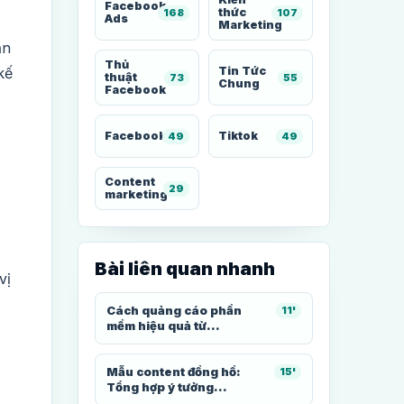
Facebook
thức
168
107
Ads
Marketing
ạn
Thủ
kế
Tin Tức
thuật
73
55
Chung
Facebook
Facebook
Tiktok
49
49
Content
29
marketing
Bài liên quan nhanh
vị
Cách quảng cáo phần
11'
mềm hiệu quả từ...
Mẫu content đồng hồ:
15'
Tổng hợp ý tưởng...