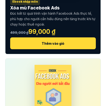
Ebook nhập môn
Xóa mù Facebook Ads
Đúc kết từ quá trình vận hành Facebook Ads thực tế,
phù hợp cho người cần hiểu đúng nền tảng trước khi tự
chạy hoặc thuê ngoài.
99,000 ₫
499,000 ₫
Thêm vào giỏ