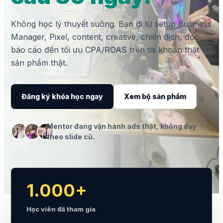
Không học lý thuyết suông. Bạn đi từ setup Business
Manager, Pixel, content, creative, chiến dịch, đọc
báo cáo đến tối ưu CPA/ROAS trên tài khoản thật và
sản phẩm thật.
Đăng ký khóa học ngay
Xem bộ sản phẩm
Mentor đang vận hành ads thật, không dạy
theo slide cũ.
1.000+
Học viên đã tham gia