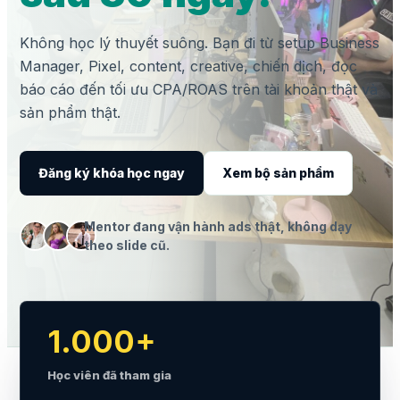
Không học lý thuyết suông. Bạn đi từ setup Business
Manager, Pixel, content, creative, chiến dịch, đọc
báo cáo đến tối ưu CPA/ROAS trên tài khoản thật và
sản phẩm thật.
Đăng ký khóa học ngay
Xem bộ sản phẩm
Mentor đang vận hành ads thật, không dạy
theo slide cũ.
1.000+
Học viên đã tham gia