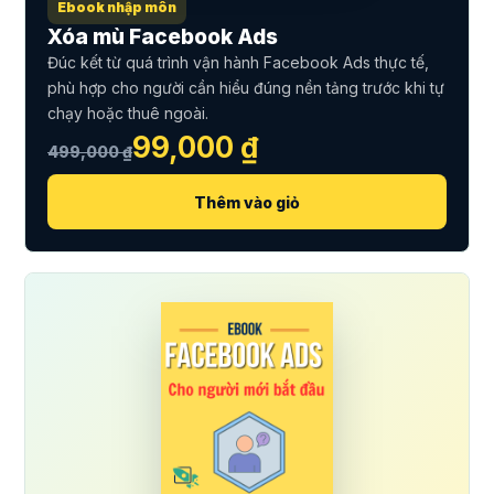
Ebook nhập môn
Xóa mù Facebook Ads
Đúc kết từ quá trình vận hành Facebook Ads thực tế,
phù hợp cho người cần hiểu đúng nền tảng trước khi tự
chạy hoặc thuê ngoài.
99,000 ₫
499,000 ₫
Thêm vào giỏ