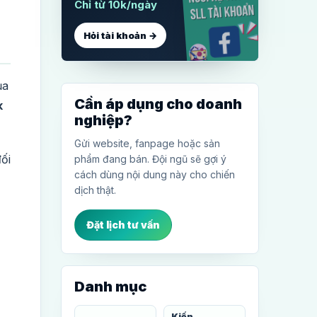
Chỉ từ 10k/ngày
Hỏi tài khoản →
ủa
Cần áp dụng cho doanh
k
nghiệp?
Gửi website, fanpage hoặc sản
ối
phẩm đang bán. Đội ngũ sẽ gợi ý
cách dùng nội dung này cho chiến
dịch thật.
Đặt lịch tư vấn
Danh mục
Kiến