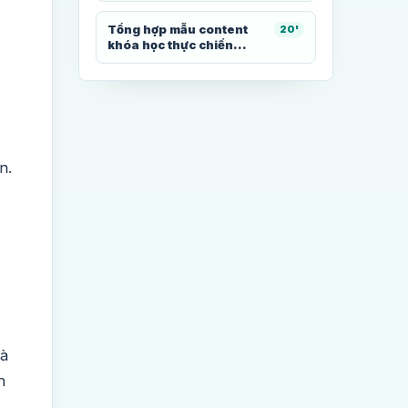
Tổng hợp mẫu content
20'
khóa học thực chiến...
n.
là
h