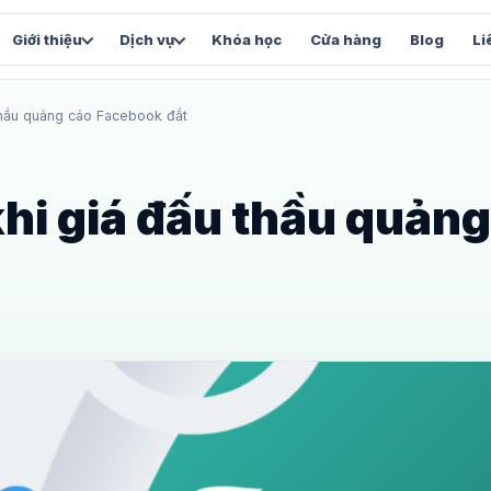
Giới thiệu
Dịch vụ
Khóa học
Cửa hàng
Blog
Li
thầu quảng cáo Facebook đắt
FACEBOOK & VẬN HÀNH
SẢN 
Chăm sóc Fanpage
Vi
và
Content, inbox và chỉ số tăng trưởng
Stu
hi giá đấu thầu quảng
Facebook Automation
We
Luồng tự động và chăm sóc lead
Web
Facebook Marketing
Tổng thể chiến lược Facebook
và