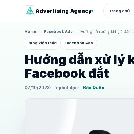
Advertising Agency
Trang chủ
Home
-
Facebook Ads
-
Hướng dẫn xử lý khi giá đấu 
QUẢNG CÁO
Blog kiến thức
Facebook Ads
Facebook Ads
Quảng cáo chuyển đổi cho shop 
dịch vụ
Hướng dẫn xử lý k
Google Ads
Facebook đắt
Search intent, từ khóa và landing
page
07/10/2023
7 phút đọc
Bảo Quốc
Thuê tài khoản quảng cáo
Facebook
Quảng cáo chuyển đổi cho shop 
dịch vụ