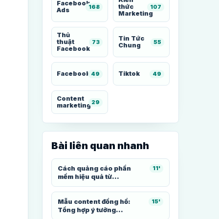
Facebook
thức
168
107
Ads
Marketing
Thủ
Tin Tức
thuật
73
55
Chung
Facebook
Facebook
Tiktok
49
49
Content
29
marketing
Bài liên quan nhanh
Cách quảng cáo phần
11'
mềm hiệu quả từ...
Mẫu content đồng hồ:
15'
Tổng hợp ý tưởng...