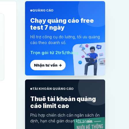
QUẢNG CÁO
Chạy quảng cáo free
test 7 ngày
Hỗ trợ công cụ đo lường, tối ưu quảng
cáo theo doanh số.
Trọn gói từ 2tr5/tháng
Nhận tư vấn →
TÀI KHOẢN QUẢNG CÁO
Thuê tài khoản quảng
cáo limit cao
Phù hợp chiến dịch cần ngân sách ổn
định, hạn chế gián đoạn khi scale.