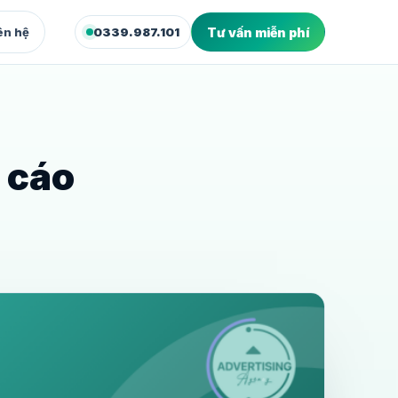
ên hệ
0339.987.101
Tư vấn miễn phí
XUẤT & WEB
deo Marketing
dio quay dựng video bán hàng
 cáo
bsite Marketing
site và landing page chuyển đổi